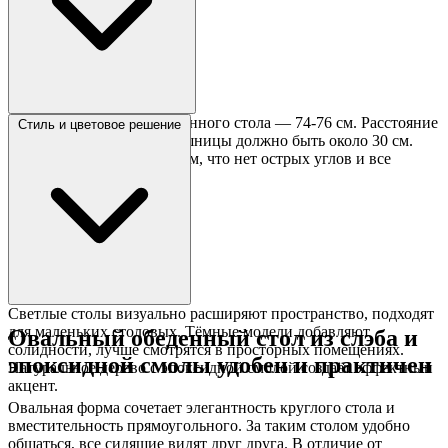
Стандартная высота обеденного стола — 74-76 см. Расстояние
Стиль и цветовое решение
от сиденья стула до столешницы должно быть около 30 см.
Овальная форма удобна тем, что нет острых углов и все
сидящие видят друг друга.
Светлые столы визуально расширяют пространство, подходят
для маленьких столовых. Тёмные модели добавляют
Овальный обеденный стол из слэба и
солидности, лучше смотрятся в просторных помещениях.
эпоксидной смолы удобен и практичен
Натуральное дерево с эпоксидной смолой создаёт эффектный
акцент.
Овальная форма сочетает элегантность круглого стола и
вместительность прямоугольного. За таким столом удобно
общаться, все сидящие видят друг друга. В отличие от