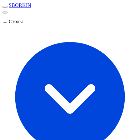
SBORKIN
→ Столы