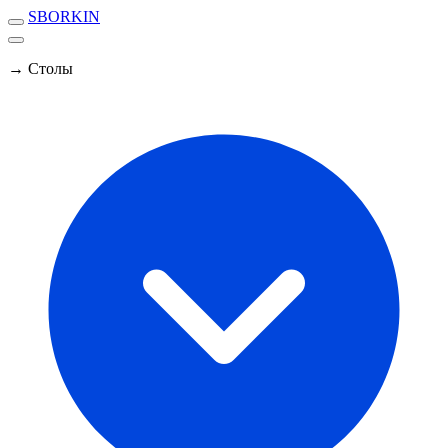
SBORKIN
→ Столы