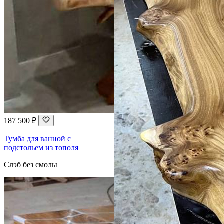
187 500 ₽
Тумба для ванной с
подстольем из тополя
Слэб без смолы