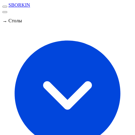
SBORKIN
→ Столы