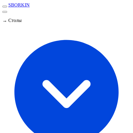
SBORKIN
→ Столы