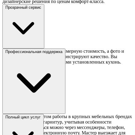
дизайнерские решения по ценам комфорт-класса.
Прозрачный сервис
Конфигуратор показывает примерную стоимость, а фото и
Профессиональная поддержка
видео реальных проектов демонстрируют качество. Вы
можете вдохновиться примерами установленных кухонь.
Специалисты с опытом работы в крупных мебельных брендах
Полный цикл услуг
помогут подобрать гарнитур, учитывая особенности
помещения. Связаться можно через мессенджеры, телефон,
видеозвонки или электронную почту. Мастер выезжает для