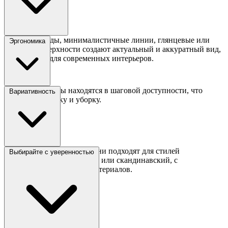
Гладкие фасады, минималистичные линии, глянцевые или
Эргономика
матовые поверхности создают актуальный и аккуратный вид,
подходящий для современных интерьеров.
Все рабочие зоны находятся в шаговой доступности, что
Вариативность
упрощает готовку и уборку.
Современные угловые кухни подходят для стилей
Выбирайте с уверенностью
минимализм, хай-тек, лофт или скандинавский, с
разнообразием цветов и материалов.