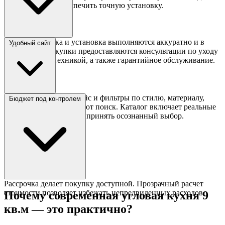
замеров, чтобы обеспечить точную установку.
Доставка, сборка и установка выполняются аккуратно и в
Удобный сайт
срок. После покупки предоставляются консультации по уходу
за фасадами и техникой, а также гарантийное обслуживание.
Современный интерфейс и фильтры по стилю, материалу,
Бюджет под контролем
размеру и цене упрощают поиск. Каталог включает реальные
примеры, что помогает принять осознанный выбор.
Рассрочка делает покупку доступной. Прозрачный расчет
стоимости позволяет избежать непредвиденных расходов.
Почему современная угловая кухня 9
кв.м — это практично?