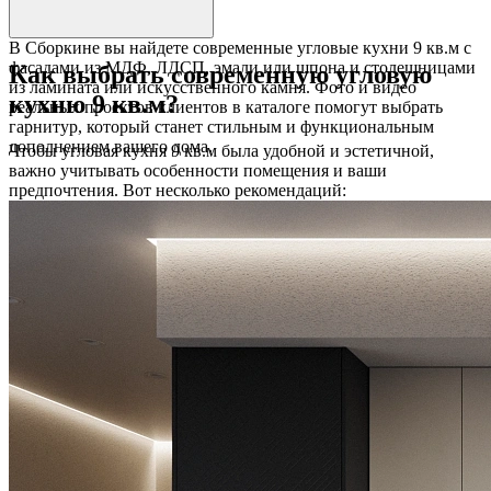
В Сборкине вы найдете современные угловые кухни 9 кв.м с
фасадами из МДФ, ЛДСП, эмали или шпона и столешницами
Как выбрать современную угловую
из ламината или искусственного камня. Фото и видео
кухню 9 кв.м?
реальных проектов клиентов в каталоге помогут выбрать
гарнитур, который станет стильным и функциональным
дополнением вашего дома.
Чтобы угловая кухня 9 кв.м была удобной и эстетичной,
важно учитывать особенности помещения и ваши
предпочтения. Вот несколько рекомендаций: