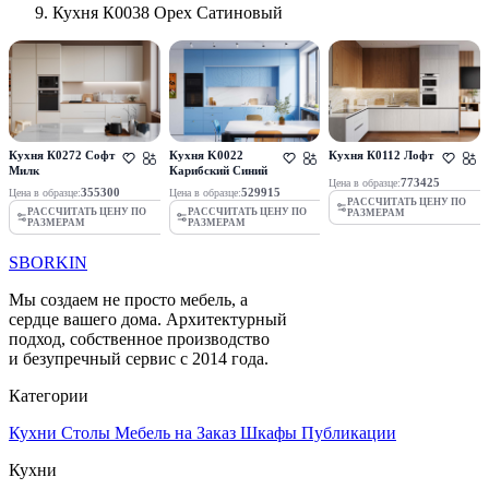
Кухня К0038 Орех Сатиновый
Кухня К0272 Софт
Кухня K0022
Кухня К0112 Лофт
Милк
Карибский Синий
773425
Цена в образце:
355300
529915
Цена в образце:
Цена в образце:
РАССЧИТАТЬ ЦЕНУ ПО
РАССЧИТАТЬ ЦЕНУ ПО
РАССЧИТАТЬ ЦЕНУ ПО
РАЗМЕРАМ
РАЗМЕРАМ
РАЗМЕРАМ
SBORKIN
Мы создаем не просто мебель, а
сердце вашего дома. Архитектурный
подход, собственное производство
и безупречный сервис с 2014 года.
Категории
Кухни
Столы
Мебель на Заказ
Шкафы
Публикации
Кухни