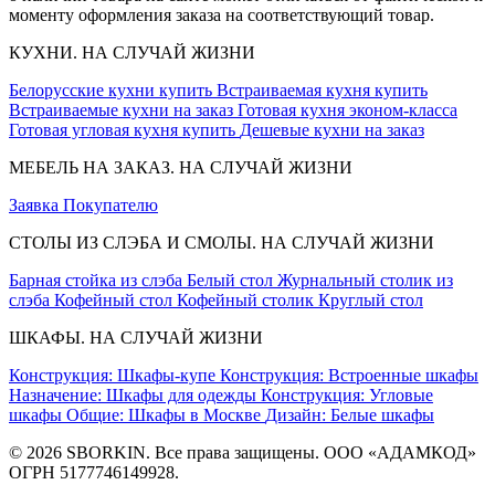
моменту оформления заказа на соответствующий товар.
КУХНИ. НА СЛУЧАЙ ЖИЗНИ
Белорусские кухни купить
Встраиваемая кухня купить
Встраиваемые кухни на заказ
Готовая кухня эконом-класса
Готовая угловая кухня купить
Дешевые кухни на заказ
МЕБЕЛЬ НА ЗАКАЗ. НА СЛУЧАЙ ЖИЗНИ
Заявка
Покупателю
СТОЛЫ ИЗ СЛЭБА И СМОЛЫ. НА СЛУЧАЙ ЖИЗНИ
Барная стойка из слэба
Белый стол
Журнальный столик из
слэба
Кофейный стол
Кофейный столик
Круглый стол
ШКАФЫ. НА СЛУЧАЙ ЖИЗНИ
Конструкция: Шкафы-купе
Конструкция: Встроенные шкафы
Назначение: Шкафы для одежды
Конструкция: Угловые
шкафы
Общие: Шкафы в Москве
Дизайн: Белые шкафы
© 2026 SBORKIN. Все права защищены. ООО «АДАМКОД»
ОГРН 5177746149928.