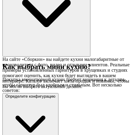
На сайте «Сборкин» вы найдете кухни малогабаритные от
производителя с фото, видео и отзывами клиентов. Реальные
Как выбрать мини кухню?
примеры установленных гарнитуров в хрущевках и студиях
помогают оценить, как кухня будет выглядеть в вашем
Покупка миниатюрной кухни требует внимания к деталям,
интерьере. Каталог включает хиты продаж и новинки, чтобы
чтобы гарнитур был удобным и стильным. Вот несколько
вы могли выбрать актуальный дизайн.
советов:
Определите конфигурацию