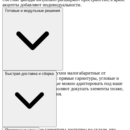
акценты добавляют индивидуальности.
Готовые и модульные решения
В каталоге представлены кухни малогабаритные от
Быстрая доставка и сборка
производителей-партнеров: прямые гарнитуры, угловые и
модульные системы, которые можно адаптировать под ваше
пространство. Модули позволяют докупать элементы позже,
если нужно больше хранения.
Все малогабаритные гарнитуры доступны на складе, что