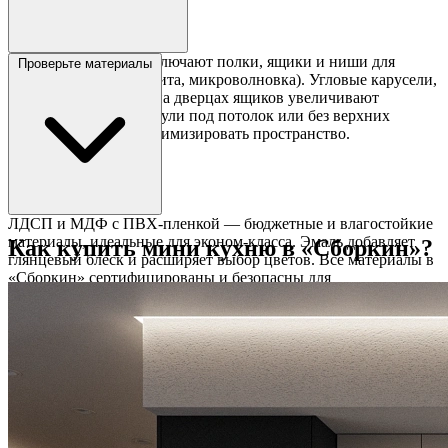
Компактные кухни включают полки, ящики и ниши для
Проверьте материалы
техники (вытяжка, плита, микроволновка). Угловые карусели,
рейлинги или полки на дверцах ящиков увеличивают
вместительность. Модули под потолок или без верхних
шкафов помогают оптимизировать пространство.
ЛДСП и МДФ с ПВХ-пленкой — бюджетные и влагостойкие
материалы, идеальные для эконом-класса. Эмаль добавляет
Как купить мини кухню в «Сборкин»?
глянцевый блеск и расширяет выбор цветов. Все материалы в
«Сборкин» сертифицированы и безопасны для
использования.