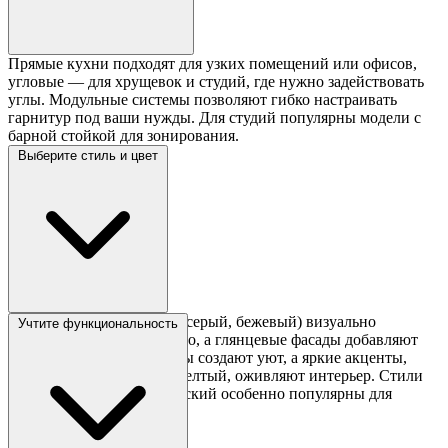
Прямые кухни подходят для узких помещений или офисов,
угловые — для хрущевок и студий, где нужно задействовать
углы. Модульные системы позволяют гибко настраивать
гарнитур под ваши нужды. Для студий популярны модели с
барной стойкой для зонирования.
Выберите стиль и цвет
Светлые оттенки (белый, серый, бежевый) визуально
Учтите функциональность
увеличивают пространство, а глянцевые фасады добавляют
света. Древесные текстуры создают уют, а яркие акценты,
например, зеленый или желтый, оживляют интерьер. Стили
минимализм и скандинавский особенно популярны для
маленьких кухонь.