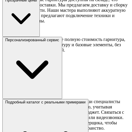
Прозрачные цены
сокращает время доставки. Мы предлагаем доставку и сборку
по Москве и области. Наши мастера выполняют аккуратную
установку, а также предлагают подключение техники и
установку раковины.
В «Сборкин» вы сразу видите полную стоимость гарнитура,
Персонализированный сервис
включая столешницы, фурнитуру и базовые элементы, без
скрытых доплат из-за мелочей.
Не уверены, какой гарнитур выбрать? Наши специалисты
Подробный каталог с реальными примерами
помогут подобрать малогабаритную кухню, учитывая
размеры помещения, желаемый стиль и бюджет. Связаться с
нами можно через мессенджеры, телефон или видеозвонки.
Мы предлагаем консультации и выезд замерщика, чтобы
гарнитур идеально вписался в ваше пространство.