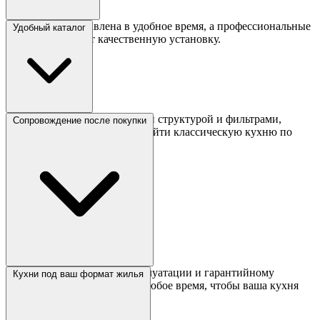
Кухня будет доставлена в удобное время, а профессиональные
Удобный каталог
мастера обеспечат качественную установку.
Сайт отличается интуитивной структурой и фильтрами,
Сопровождение после покупки
которые позволяют быстро найти классическую кухню по
стилю, размеру или цене.
Консультации по уходу, эксплуатации и гарантийному
Кухни под ваш формат жилья
обслуживанию доступны в любое время, чтобы ваша кухня
оставалась как новая.