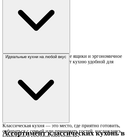
Просторные шкафы, выдвижные ящики и эргономичное
Идеальные кухни на любой вкус
расположение элементов делают кухню удобной для
повседневного использования.
Классическая кухня — это место, где приятно готовить,
собираться с семьей или принимать гостей, наслаждаясь
Ассортимент классических кухонь в
комфортом и красотой пространства.