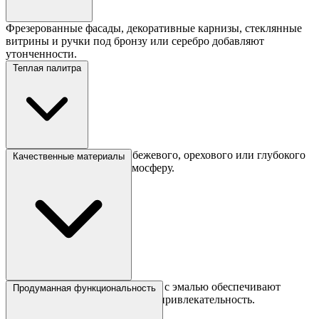
Фрезерованные фасады, декоративные карнизы, стеклянные
витрины и ручки под бронзу или серебро добавляют
утонченности.
Теплая палитра
Оттенки слоновой кости, бежевого, орехового или глубокого
Качественные материалы
бордо создают уютную атмосферу.
Массив дерева, шпон или МДФ с эмалью обеспечивают
Продуманная функциональность
долговечность и эстетическую привлекательность.