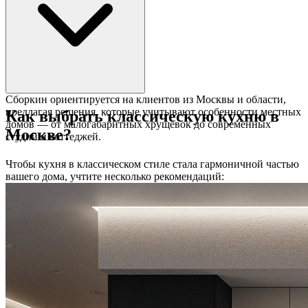
Сборкин ориентируется на клиентов из Москвы и области,
предлагая решения, которые учитывают особенности местных
Как выбрать классическую кухню в
домов — от малогабаритных хрущевок до современных
Москве?
студий и коттеджей.
Чтобы кухня в классическом стиле стала гармоничной частью
вашего дома, учтите несколько рекомендаций: