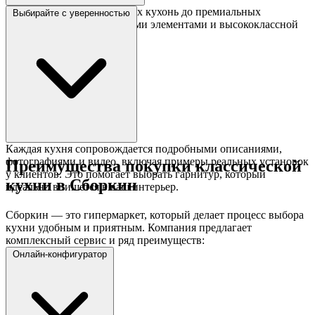
От доступных классических кухонь до премиальных
Выбирайте с уверенностью
гарнитуров с декоративными элементами и высококлассной
фурнитурой.
Каждая кухня сопровождается подробными описаниями,
фотографиями и видео, включая примеры реальных установок
Преимущества покупки классической
у клиентов. Это помогает выбрать гарнитур, который
кухни в Сборкин
идеально впишется в ваш интерьер.
Сборкин — это гипермаркет, который делает процесс выбора
кухни удобным и приятным. Компания предлагает
комплексный сервис и ряд преимуществ:
Онлайн-конфигуратор