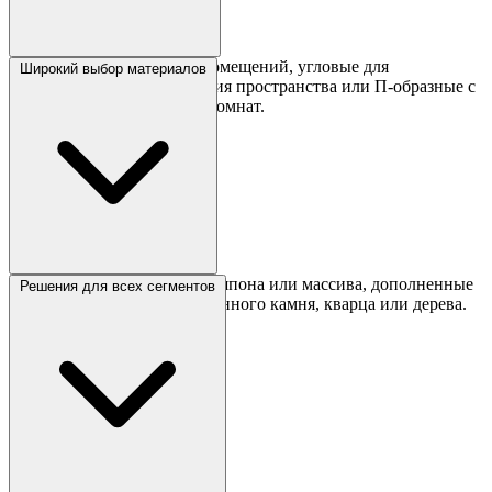
Прямые кухни для узких помещений, угловые для
Широкий выбор материалов
оптимального использования пространства или П-образные с
островом для просторных комнат.
Фасады из МДФ с эмалью, шпона или массива, дополненные
Решения для всех сегментов
столешницами из искусственного камня, кварца или дерева.