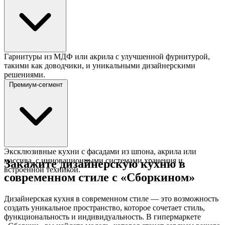
Гарнитуры из МДФ или акрила с улучшенной фурнитурой,
такими как доводчики, и уникальными дизайнерскими
решениями.
Премиум-сегмент
Эксклюзивные кухни с фасадами из шпона, акрила или
массива, с инновационными системами хранения и
Закажите дизайнерскую кухню в
встроенной техникой.
современном стиле с «Сборкином»
Дизайнерская кухня в современном стиле — это возможность
создать уникальное пространство, которое сочетает стиль,
функциональность и индивидуальность. В гипермаркете