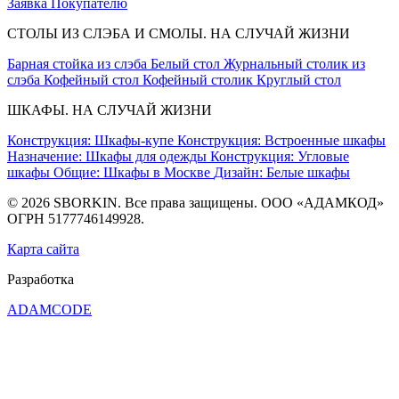
Заявка
Покупателю
СТОЛЫ ИЗ СЛЭБА И СМОЛЫ. НА СЛУЧАЙ ЖИЗНИ
Барная стойка из слэба
Белый стол
Журнальный столик из
слэба
Кофейный стол
Кофейный столик
Круглый стол
ШКАФЫ. НА СЛУЧАЙ ЖИЗНИ
Конструкция: Шкафы-купе
Конструкция: Встроенные шкафы
Назначение: Шкафы для одежды
Конструкция: Угловые
шкафы
Общие: Шкафы в Москве
Дизайн: Белые шкафы
© 2026 SBORKIN. Все права защищены. ООО «АДАМКОД»
ОГРН 5177746149928.
Карта сайта
Разработка
ADAMCODE