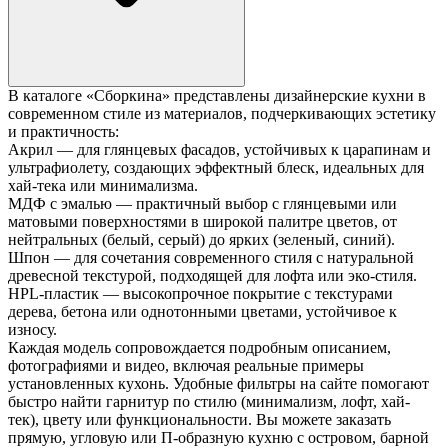
В каталоге «Сборкина» представлены дизайнерские кухни в
современном стиле из материалов, подчеркивающих эстетику
и практичность:
Акрил — для глянцевых фасадов, устойчивых к царапинам и
ультрафиолету, создающих эффектный блеск, идеальных для
хай-тека или минимализма.
МДФ с эмалью — практичный выбор с глянцевыми или
матовыми поверхностями в широкой палитре цветов, от
нейтральных (белый, серый) до ярких (зеленый, синий).
Шпон — для сочетания современного стиля с натуральной
древесной текстурой, подходящей для лофта или эко-стиля.
HPL-пластик — высокопрочное покрытие с текстурами
дерева, бетона или однотонными цветами, устойчивое к
износу.
Каждая модель сопровождается подробным описанием,
фотографиями и видео, включая реальные примеры
установленных кухонь. Удобные фильтры на сайте помогают
быстро найти гарнитур по стилю (минимализм, лофт, хай-
тек), цвету или функциональности. Вы можете заказать
прямую, угловую или П-образную кухню с островом, барной