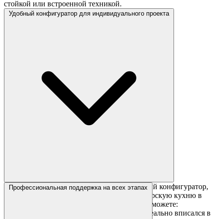
стойкой или встроенной техникой.
Удобный конфигуратор для индивидуального проекта
На сайте «Сборкина» доступен интуитивный конфигуратор,
Профессиональная поддержка на всех этапах
который позволяет спроектировать дизайнерскую кухню в
современном стиле за несколько минут. Вы можете:
Настроить размеры гарнитура, чтобы он идеально вписался в