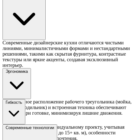
Современные дизайнерские кухни отличаются чистыми
линиями, минималистичными формами и нестандартными
решениями, такими как скрытая фурнитура, контрастные
текстуры или яркие акценты, создавая эксклюзивный
интерьер.
Эргономика
Продуманное расположение рабочего треугольника (мойка,
Гибкость
плита, холодильник) и встроенная техника обеспечивают
удобство при готовке, минимизируя лишние движения.
Кухня создается по индивидуальному проекту, учитывая
Современные технологии
размеры помещения (от 4 до 15+ кв. м), особенности
планировки и ваши предпочтения.