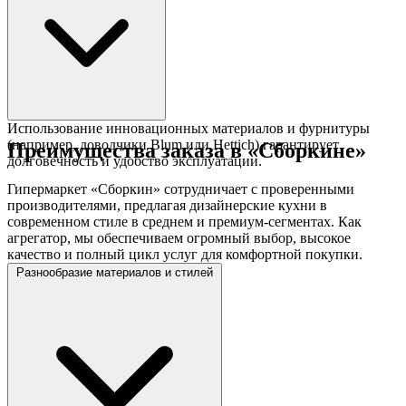
Использование инновационных материалов и фурнитуры
(например, доводчики Blum или Hettich) гарантирует
Преимущества заказа в «Сборкине»
долговечность и удобство эксплуатации.
Гипермаркет «Сборкин» сотрудничает с проверенными
производителями, предлагая дизайнерские кухни в
современном стиле в среднем и премиум-сегментах. Как
агрегатор, мы обеспечиваем огромный выбор, высокое
качество и полный цикл услуг для комфортной покупки.
Разнообразие материалов и стилей