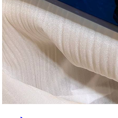
по запросу
Барный стол из карагача с
живым краем
Слэб без смолы