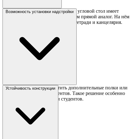
Несмотря на компактные размеры, угловой стол имеет
Возможность установки надстройки
большую рабочую поверхность, чем прямой аналог. На нём
умещаются монитор, клавиатура, тетради и канцелярия.
Над столом можно разместить дополнительные полки или
Устойчивость конструкции
стеллаж для книг и документов. Такое решение особенно
популярно у школьников и студентов.