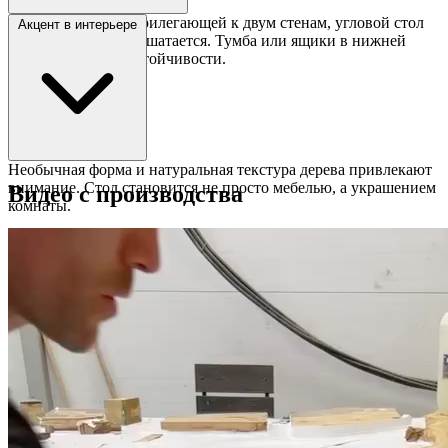
Благодаря форме, прилегающей к двум стенам, угловой стол
Акцент в интерьере
стоит надёжно и не шатается. Тумба или ящики в нижней
части добавляют устойчивости.
Необычная форма и натуральная текстура дерева привлекают
внимание. Стол становится не просто мебелью, а украшением
Видео с производства
комнаты.