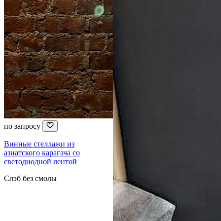
по запросу
Винные стеллажи из
азиатского карагача со
светодиодной лентой
Слэб без смолы