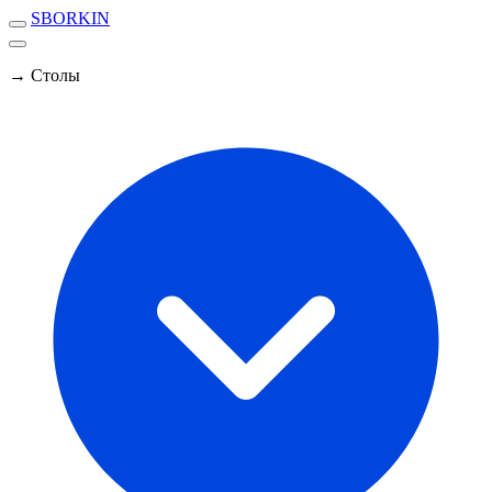
SBORKIN
→ Столы