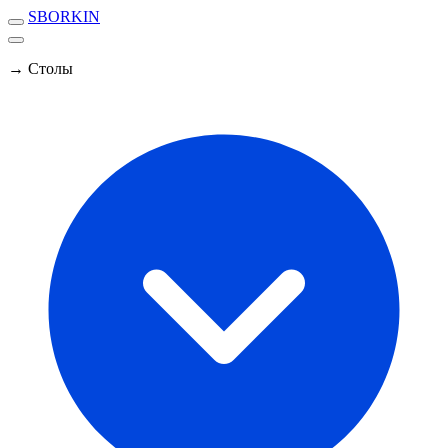
SBORKIN
→ Столы