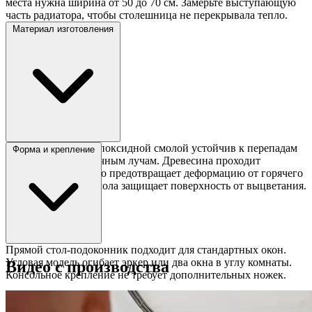
места нужна ширина от 50 до 70 см. Замерьте выступающую
часть радиатора, чтобы столешница не перекрывала тепло.
Материал изготовления
Слэб из массива с эпоксидной смолой устойчив к перепадам
Форма и крепление
температур и солнечным лучам. Древесина проходит
камерную сушку, что предотвращает деформацию от горячего
воздуха батарей. Смола защищает поверхность от выцветания.
Прямой стол-подоконник подходит для стандартных окон.
Угловая модель огибает эркер или два окна в углу комнаты.
Видео с производства
Консольное крепление не требует дополнительных ножек.