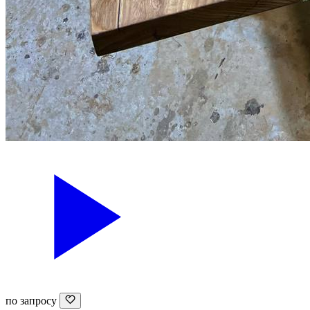
357 720 ₽
Стол из грецкого ореха с
полимерной вставкой
Орех
2300 × 1000 см
по запросу