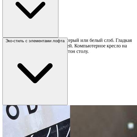
Монохромная гамма: чёрный, серый или белый слэб. Гладкая
Эко-стиль с элементами лофта
поверхность без лишних деталей. Компьютерное кресло на
колёсиках, настольная лампа в тон столу.
Натуральный слэб с живым краем и прозрачной смолой.
Грубые металлические ножки или консольное крепление.
Растения на столешнице, деревянные аксессуары.