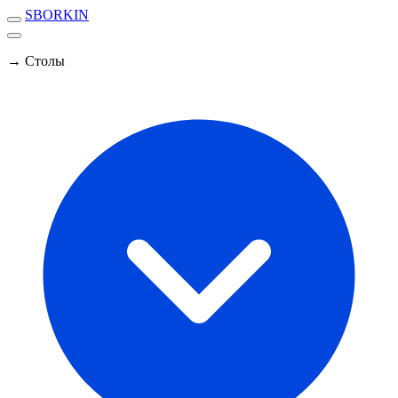
SBORKIN
→ Столы