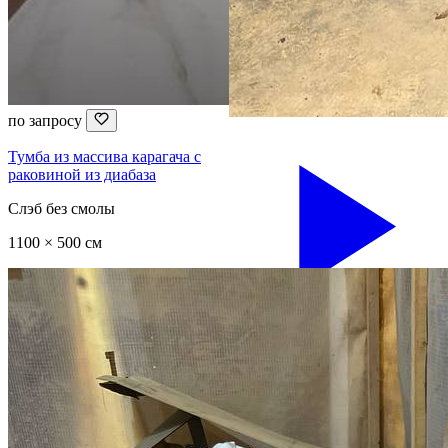
по запросу
Тумба из массива карагача с
раковиной из диабаза
Слэб без смолы
1100 × 500 см
426 424 ₽
Стол из слэбов карагача
Слэб без смолы