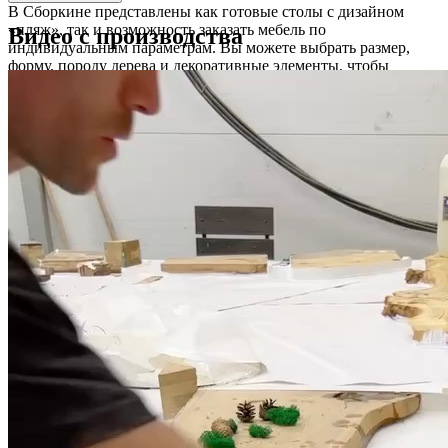
В Сборкине представлены как готовые столы с дизайном
«пляж», так и возможность заказать мебель по
Видео с производства
индивидуальным параметрам. Вы можете выбрать размер,
форму, породу дерева и декоративные элементы, чтобы
создать стол, который идеально впишется в ваш дом.