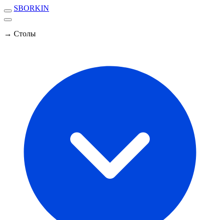
SBORKIN
→ Столы