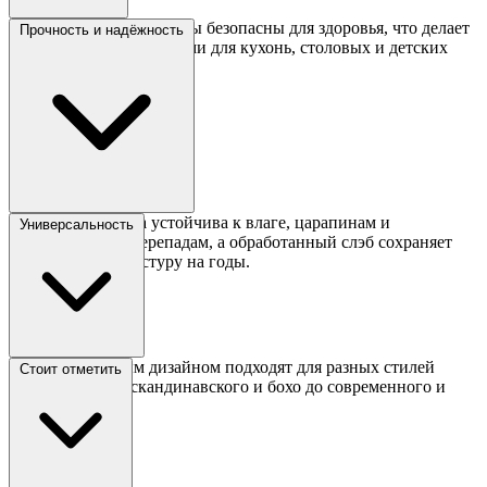
Используемые материалы безопасны для здоровья, что делает
Прочность и надёжность
такие столы подходящими для кухонь, столовых и детских
комнат.
Эпоксидная смола устойчива к влаге, царапинам и
Универсальность
температурным перепадам, а обработанный слэб сохраняет
свою форму и текстуру на годы.
Столы с пляжным дизайном подходят для разных стилей
Стоит отметить
интерьера — от скандинавского и бохо до современного и
эклектичного.