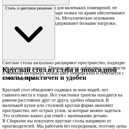
Центральная ножка удобна для маленьких помещений, не
Стиль и цветовое решение
мешает ставить стулья. Четыре ножки по краям обеспечивают
максимальную устойчивость. Металлические основания
надёжнее деревянных и выдерживают большие нагрузки.
Светлые столы визуально расширяют пространство, подходят
для маленьких комнат. Тёмные модели добавляют солидности
Круглый стол из слэба и эпоксидной
и глубины интерьеру. Белый цвет универсален и сочетается с
смолы практичен и удобен
любой отделкой.
Круглый стол объединяет сидящих за ним людей, нет
главного места в торце. Все участники трапезы находятся на
равном расстоянии друг от друга, удобно общаться. В
маленькой кухне или столовой круглая форма экономит
пространство, нет острых углов, за которые можно задеться.
Это особенно важно для семей с маленькими детьми.
В Сборкине вы покупаете круглые столы напрямую от
производителей. Мы работаем без посредников, поэтому цены