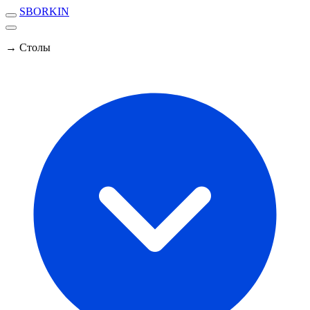
SBORKIN
→ Столы