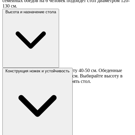
семейных обедов на 6 человек подойдёт стол диаметром 120-
130 см.
Высота и назначение стола
Журнальные столики имеют высоту 40-50 см. Обеденные
Конструкция ножек и устойчивость
столы стандартной высоты 74-76 см. Выбирайте высоту в
зависимости от того, где будет стоять стол.