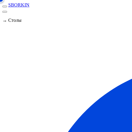
SBORKIN
→ Столы