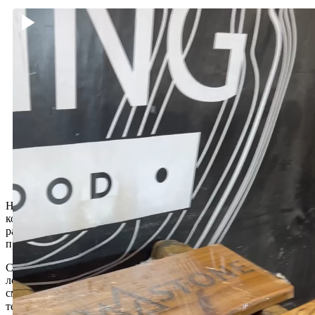
Новая работа, подарок для моего друга и партнёра Артёма, с
которым мы вместе начинали производство и продажу
раковин и в процессе уже родилась идея создать наше
производство по столам 🙌🏼
Сделали две полки из карагача, на одной из них вырезали
логотип его компании, а на другой его автограф и залили это
смолой с флуорисцентным пигментом, который светится в
темноте 😁