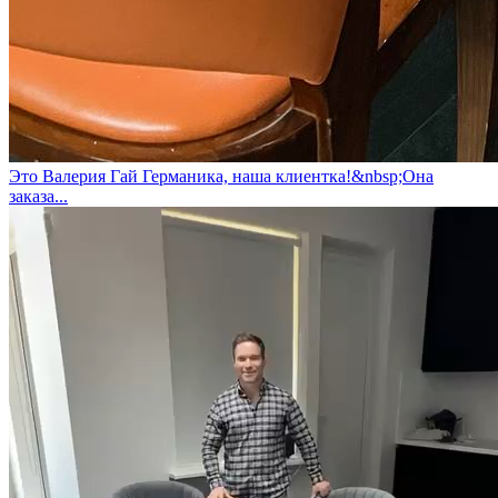
Это Валерия Гай Германика, наша клиентка!&nbsp;Она
заказа...