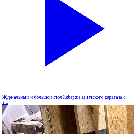
Журнальный и большой стол&nbsp;из азиатского карагача с
?...