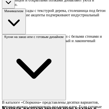
столешницей и открытыми полками добавляют уюта и
легкости.
Горчичные фасады с текстурой дерева, столешница под бетон
Минимализм
и металлические акценты подчеркивают индустриальный
стиль.
Желтые глянцевые фасады в сочетании с белыми стенами и
Кухни на заказ или с готовым дизайном
кварцевой столешницей создают чистый и лаконичный
интерьер.
В каталоге «Сборкина» представлены десятки вариантов,
которые можно адаптировать под ваши идеи. Если готовые
Купите желтую модульную кухню в