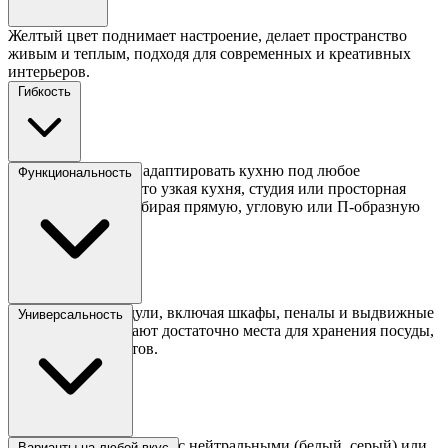
Желтый цвет поднимает настроение, делает пространство
живым и теплым, подходя для современных и креативных
интерьеров.
Гибкость
Модули позволяют адаптировать кухню под любое
Функциональность
пространство, будь то узкая кухня, студия или просторная
кухня-гостиная, выбирая прямую, угловую или П-образную
конфигурацию.
Продуманные модули, включая шкафы, пеналы и выдвижные
Универсальность
ящики, обеспечивают достаточно места для хранения посуды,
техники и продуктов.
Желтый цвет сочетается с нейтральными (белый, серый) или
Варианты на любой вкус