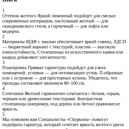
1
Оттенок желтого
Яркий лимонный подойдет для смелых
современных интерьеров, пастельный желтый — для
скандинавского стиля, а горчичный — для лофта или
модерна.
2
Материалы
МДФ с эмалью обеспечивает яркий глянец, ЛДСП
— бюджетный вариант с текстурой, пластик — высокую
износостойкость. Столешницы из искусственного камня или
кварца добавляют элегантности.
3
Планировка
Прямые гарнитуры подойдут для узких
помещений, угловые — для оптимизации углов, П-образные
или с островом — для просторных кухонь. Убедитесь, что
проходы составляют минимум 80–100 см.
4
Сочетания
Желтый гармонично сочетается с белым, серым,
черным или древесными текстурами. Контрастная
столешница (например, под дерево или бетон) уравновесит
яркость.
5
Мы поможем вам
Специалисты «Сборкина» помогут
подобрать гарнитур, который сочетает яркость желтого цвета