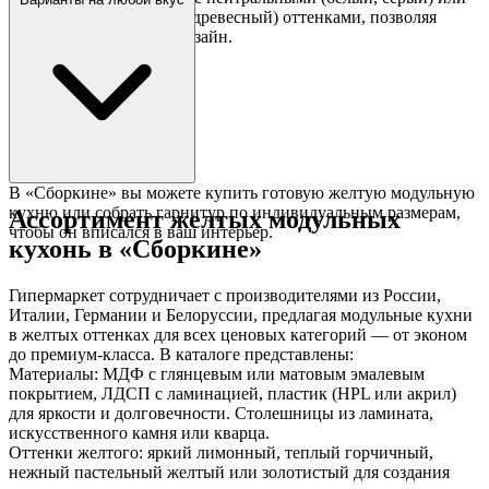
контрастными (черный, древесный) оттенками, позволяя
создать гармоничный дизайн.
В «Сборкине» вы можете купить готовую желтую модульную
кухню или собрать гарнитур по индивидуальным размерам,
Ассортимент желтых модульных
чтобы он вписался в ваш интерьер.
кухонь в «Сборкине»
Гипермаркет сотрудничает с производителями из России,
Италии, Германии и Белоруссии, предлагая модульные кухни
в желтых оттенках для всех ценовых категорий — от эконом
до премиум-класса. В каталоге представлены:
Материалы: МДФ с глянцевым или матовым эмалевым
покрытием, ЛДСП с ламинацией, пластик (HPL или акрил)
для яркости и долговечности. Столешницы из ламината,
искусственного камня или кварца.
Оттенки желтого: яркий лимонный, теплый горчичный,
нежный пастельный желтый или золотистый для создания