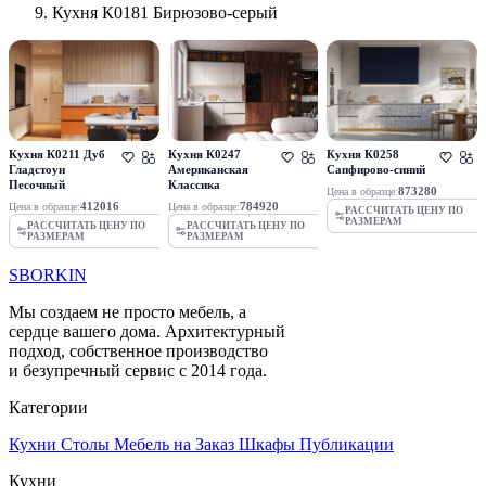
Кухня К0181 Бирюзово-серый
Кухня К0211 Дуб
Кухня К0247
Кухня К0258
Гладстоун
Американская
Сапфирово-синий
Песочный
Классика
873280
Цена в образце:
412016
784920
Цена в образце:
Цена в образце:
РАССЧИТАТЬ ЦЕНУ ПО
РАЗМЕРАМ
РАССЧИТАТЬ ЦЕНУ ПО
РАССЧИТАТЬ ЦЕНУ ПО
РАЗМЕРАМ
РАЗМЕРАМ
SBORKIN
Мы создаем не просто мебель, а
сердце вашего дома. Архитектурный
подход, собственное производство
и безупречный сервис с 2014 года.
Категории
Кухни
Столы
Мебель на Заказ
Шкафы
Публикации
Кухни