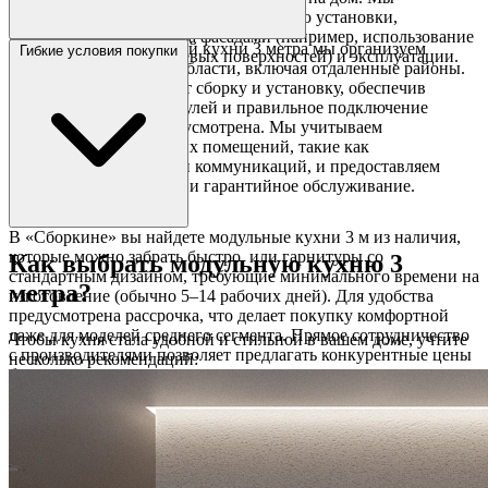
сопровождаем вас от подбора модели до установки,
консультируя по уходу за фасадами (например, использование
После выбора модульной кухни 3 метра мы организуем
Гибкие условия покупки
микрофибры для глянцевых поверхностей) и эксплуатации.
доставку по Москве и области, включая отдаленные районы.
Наши мастера выполнят сборку и установку, обеспечив
точное соединение модулей и правильное подключение
техники, если она предусмотрена. Мы учитываем
особенности просторных помещений, такие как
расположение розеток и коммуникаций, и предоставляем
рекомендации по уходу и гарантийное обслуживание.
В «Сборкине» вы найдете модульные кухни 3 м из наличия,
которые можно забрать быстро, или гарнитуры со
Как выбрать модульную кухню 3
стандартным дизайном, требующие минимального времени на
метра?
изготовление (обычно 5–14 рабочих дней). Для удобства
предусмотрена рассрочка, что делает покупку комфортной
даже для моделей среднего сегмента. Прямое сотрудничество
Чтобы кухня стала удобной и стильной в вашем доме, учтите
с производителями позволяет предлагать конкурентные цены
несколько рекомендаций:
без наценок.