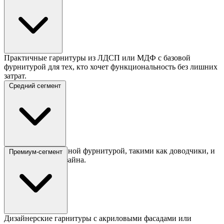
Практичные гарнитуры из ЛДСП или МДФ с базовой
фурнитурой для тех, кто хочет функциональность без лишних
затрат.
Средний сегмент
Модели с улучшенной фурнитурой, такими как доводчики, и
Премиум-сегмент
разнообразием дизайна.
Дизайнерские гарнитуры с акриловыми фасадами или