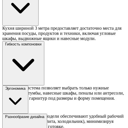
Кухня шириной 3 метра предоставляет достаточно места для
хранения посуды, продуктов и техники, включая угловые
шкафы, выдвижные ящики и навесные модули.
Гибкость компоновки
Модульная система позволяет выбрать только нужные
Эргономика
элементы — тумбы, навесные шкафы, пеналы или антресоли,
— адаптируя гарнитур под размеры и форму помещения.
Прямые или угловые модели обеспечивают удобный рабочий
Разнообразие дизайна
треугольник (мойка, плита, холодильник), минимизируя
лишние движения при готовке.