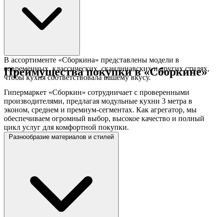
В ассортименте «Сборкина» представлены модели в
современных, классических, скандинавских и других стилях,
Преимущества покупки в «Сборкине»
чтобы кухня соответствовала вашему вкусу.
Гипермаркет «Сборкин» сотрудничает с проверенными
производителями, предлагая модульные кухни 3 метра в
эконом, среднем и премиум-сегментах. Как агрегатор, мы
обеспечиваем огромный выбор, высокое качество и полный
цикл услуг для комфортной покупки.
Разнообразие материалов и стилей