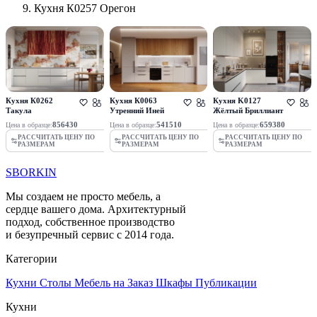
Кухня К0257 Орегон
Кухня К0262
Кухня К0063
Кухня K0127
Такула
Утренний Иней
Жёлтый Бриллиант
856430
541510
659380
Цена в образце:
Цена в образце:
Цена в образце:
РАССЧИТАТЬ ЦЕНУ ПО
РАССЧИТАТЬ ЦЕНУ ПО
РАССЧИТАТЬ ЦЕНУ ПО
РАЗМЕРАМ
РАЗМЕРАМ
РАЗМЕРАМ
SBORKIN
Мы создаем не просто мебель, а
сердце вашего дома. Архитектурный
подход, собственное производство
и безупречный сервис с 2014 года.
Категории
Кухни
Столы
Мебель на Заказ
Шкафы
Публикации
Кухни