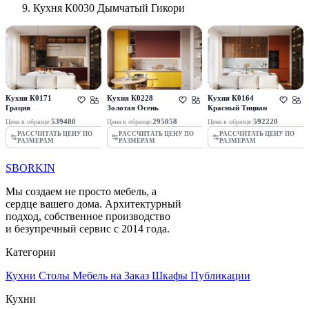
Кухня К0030 Дымчатый Гикори
Кухня К0171
Кухня К0228
Кухня К0164
Грация
Золотая Осень
Красный Тициан
539480
295058
592220
Цена в образце:
Цена в образце:
Цена в образце:
РАССЧИТАТЬ ЦЕНУ ПО
РАССЧИТАТЬ ЦЕНУ ПО
РАССЧИТАТЬ ЦЕНУ ПО
РАЗМЕРАМ
РАЗМЕРАМ
РАЗМЕРАМ
SBORKIN
Мы создаем не просто мебель, а
сердце вашего дома. Архитектурный
подход, собственное производство
и безупречный сервис с 2014 года.
Категории
Кухни
Столы
Мебель на Заказ
Шкафы
Публикации
Кухни