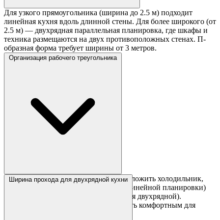
Для узкого прямоугольника (ширина до 2.5 м) подходит
линейная кухня вдоль длинной стены. Для более широкого (от
2.5 м) — двухрядная параллельная планировка, где шкафы и
техника размещаются на двух противоположных стенах. П-
образная форма требует ширины от 3 метров.
Организация рабочего треугольника
В прямоугольной кухне удобно расположить холодильник,
Ширина прохода для двухрядной кухни
мойку и плиту на одной линии (для линейной планировки)
или на двух параллельных линиях (для двухрядной).
Расстояние между зонами должно быть комфортным для
перемещений — не более 2-3 шагов.