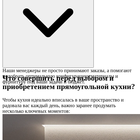
Наши менеджеры не просто принимают заказы, а помогают
подобрать оптимальную конфигурацию, материалы и
Что совершить перед выбором и
фурнитуру под ваши задачи и бюджет.
приобретением прямоугольной кухни?
Чтобы кухня идеально вписалась в ваше пространство и
радовала вас каждый день, важно заранее продумать
несколько ключевых моментов: