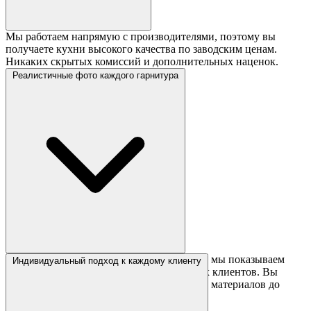
Мы работаем напрямую с производителями, поэтому вы
получаете кухни высокого качества по заводским ценам.
Никаких скрытых комиссий и дополнительных наценок.
Реалистичные фото каждого гарнитура
В отличие от многих интернет-магазинов, мы показываем
Индивидуальный подход к каждому клиенту
реальные фото кухонь в интерьерах наших клиентов. Вы
видите точный цвет, текстуру и сочетание материалов до
покупки.