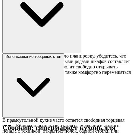
Если вы выбираете двухрядную планировку, убедитесь, что
Использование торцевых стен
расстояние между параллельными рядами шкафов составляет
не менее 100-120 см. Это позволит свободно открывать
дверцы и выдвигать ящики, а также комфортно перемещаться
двум людям одновременно.
В прямоугольной кухне часто остается свободная торцевая
стена. Её можно использовать для размещения высокого
Сборкин: гипермаркет кухонь для
пенала с техникой, открытых полок, барной стойки или