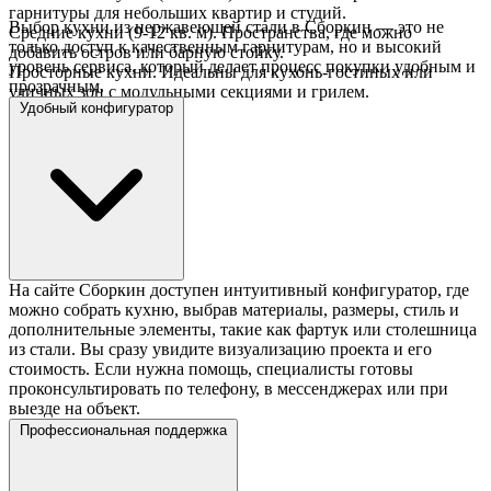
гарнитуры для небольших квартир и студий.
Выбор кухни из нержавеющей стали в Сборкин — это не
Средние кухни (9-12 кв. м). Пространства, где можно
только доступ к качественным гарнитурам, но и высокий
добавить остров или барную стойку.
уровень сервиса, который делает процесс покупки удобным и
Просторные кухни. Идеальны для кухонь-гостиных или
прозрачным.
уличных зон с модульными секциями и грилем.
Удобный конфигуратор
На сайте Сборкин доступен интуитивный конфигуратор, где
можно собрать кухню, выбрав материалы, размеры, стиль и
дополнительные элементы, такие как фартук или столешница
из стали. Вы сразу увидите визуализацию проекта и его
стоимость. Если нужна помощь, специалисты готовы
проконсультировать по телефону, в мессенджерах или при
выезде на объект.
Профессиональная поддержка