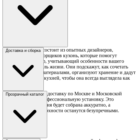
Команда Сборкин состоит из опытных дизайнеров,
Доставка и сборка
консультантов и сборщиков кухонь, которые помогут
подобрать гарнитур, учитывающий особенности вашего
пространства и стиль жизни. Они подскажут, как сочетать
металл с другими материалами, организуют хранение и дадут
советы по уходу за кухней, чтобы она всегда выглядела как
новая.
Сборкин предлагает доставку по Москве и Московской
Прозрачный каталог
области, а также профессиональную установку. Это
гарантирует, что кухня будет собрана аккуратно, а
металлические поверхности останутся безупречными.