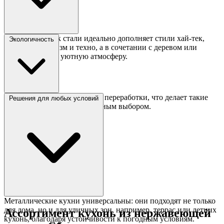
Холодный блеск стали идеально дополняет стили хай-тек,
Экологичность
лофт, минимализм и техно, а в сочетании с деревом или
стеклом создает уютную атмосферу.
Сталь на 100% пригодна для переработки, что делает такие
Решения для любых условий
кухни экологически безопасным выбором.
Металлические кухни универсальны: они подходят не только
для дома, но и для уличных зон, например, террас или летних
Ассортимент кухонь из нержавеющей
кухонь, благодаря устойчивости к погодным условиям.