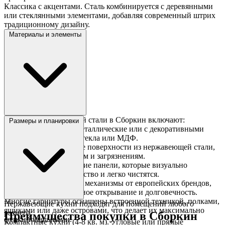
Классика с акцентами. Сталь комбинируется с деревянными
или стеклянными элементами, добавляя современный штрих
традиционному дизайну.
Материалы и элементы
Кухни из нержавеющей стали в Сборкин включают:
Размеры и планировки
Фасады. Полностью металлические или с декоративными
вставками из дерева, стекла или МДФ.
Столешницы. Прочные поверхности из нержавеющей стали,
устойчивые к нагрузкам и загрязнениям.
Фартуки. Металлические панели, которые визуально
увеличивают пространство и легко чистятся.
Фурнитура. Надежные механизмы от европейских брендов,
обеспечивающие плавное открывание и долговечность.
Многие гарнитуры оснащены встроенной техникой, полками,
Нержавеющие кухни подходят для помещений любого
ящиками или даже островами, что делает их максимально
размера:
Преимущества покупки в Сборкин
функциональными.
Компактные кухни (4-8 кв. м). Угловые или прямые