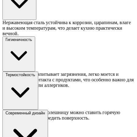
Нержавеющая сталь устойчива к коррозии, царапинам, влаге
и высоким температурам, что делает кухню практически
вечной.
Гигиеничность
Поверхность не впитывает загрязнения, легко моется и
Термостойкость
безопасна для контакта с продуктами, что особенно важно для
семей с детьми или аллергиков.
На металлическую столешницу можно ставить горячую
Современный дизайн
посуду без риска повредить поверхность.