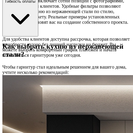
Каталог на сайте включает сотни позиций с фотографиями,
Гибкость оплаты
видео и отзывами клиентов. Удобные фильтры позволяют
быстро найти кухню из нержавеющей стали по стилю,
размеру или бюджету. Реальные примеры установленных
гарнитуров вдохновят вас на создание собственного проекта.
Для удобства клиентов доступна рассрочка, которая позволяет
приобрести кухню без лишней нагрузки на бюджет. Вы
Как выбрать кухню из нержавеющей
можете выбрать комфортный график платежей и начать
стали?
пользоваться гарнитуром уже сегодня.
Чтобы гарнитур стал идеальным решением для вашего дома,
учтите несколько рекомендаций: