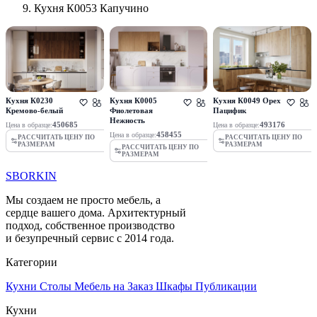
Кухня К0053 Капучино
Кухня К0230
Кухня К0005
Кухня К0049 Орех
Кремово-белый
Фиолетовая
Пацифик
Нежность
450685
493176
Цена в образце:
Цена в образце:
458455
Цена в образце:
РАССЧИТАТЬ ЦЕНУ ПО
РАССЧИТАТЬ ЦЕНУ ПО
РАЗМЕРАМ
РАЗМЕРАМ
РАССЧИТАТЬ ЦЕНУ ПО
РАЗМЕРАМ
SBORKIN
Мы создаем не просто мебель, а
сердце вашего дома. Архитектурный
подход, собственное производство
и безупречный сервис с 2014 года.
Категории
Кухни
Столы
Мебель на Заказ
Шкафы
Публикации
Кухни