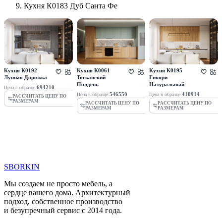
Кухня К0183 Дуб Санта Фе
Кухня К0192
Кухня К0061
Кухня К0195
Лунная Дорожка
Тосканский
Гикори
Полдень
Натуральный
694210
Цена в образце:
546550
410914
Цена в образце:
Цена в образце:
РАССЧИТАТЬ ЦЕНУ ПО
РАЗМЕРАМ
РАССЧИТАТЬ ЦЕНУ ПО
РАССЧИТАТЬ ЦЕНУ ПО
РАЗМЕРАМ
РАЗМЕРАМ
SBORKIN
Мы создаем не просто мебель, а
сердце вашего дома. Архитектурный
подход, собственное производство
и безупречный сервис с 2014 года.