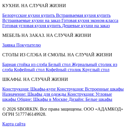
КУХНИ. НА СЛУЧАЙ ЖИЗНИ
Белорусские кухни купить
Встраиваемая кухня купить
Встраиваемые кухни на заказ
Готовая кухня эконом-класса
Готовая угловая кухня купить
Дешевые кухни на заказ
МЕБЕЛЬ НА ЗАКАЗ. НА СЛУЧАЙ ЖИЗНИ
Заявка
Покупателю
СТОЛЫ ИЗ СЛЭБА И СМОЛЫ. НА СЛУЧАЙ ЖИЗНИ
Барная стойка из слэба
Белый стол
Журнальный столик из
слэба
Кофейный стол
Кофейный столик
Круглый стол
ШКАФЫ. НА СЛУЧАЙ ЖИЗНИ
Конструкция: Шкафы-купе
Конструкция: Встроенные шкафы
Назначение: Шкафы для одежды
Конструкция: Угловые
шкафы
Общие: Шкафы в Москве
Дизайн: Белые шкафы
© 2026 SBORKIN. Все права защищены. ООО «АДАМКОД»
ОГРН 5177746149928.
Карта сайта