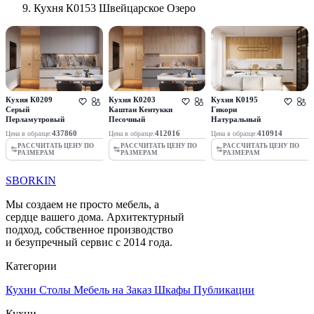
Кухня К0153 Швейцарское Озеро
Кухня К0209
Кухня К0203
Кухня К0195
Серый
Каштан Кентукки
Гикори
Перламутровый
Песочный
Натуральный
437860
412016
410914
Цена в образце:
Цена в образце:
Цена в образце:
РАССЧИТАТЬ ЦЕНУ ПО
РАССЧИТАТЬ ЦЕНУ ПО
РАССЧИТАТЬ ЦЕНУ ПО
РАЗМЕРАМ
РАЗМЕРАМ
РАЗМЕРАМ
SBORKIN
Мы создаем не просто мебель, а
сердце вашего дома. Архитектурный
подход, собственное производство
и безупречный сервис с 2014 года.
Категории
Кухни
Столы
Мебель на Заказ
Шкафы
Публикации
Кухни