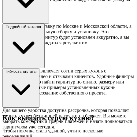
кухней.
Мы предлагаем доставку по Москве и Московской области, а
Подробный каталог
также профессиональную сборку и установку. Это
гарантирует, что гарнитур будет установлен аккуратно, а вы
сможете сразу наслаждаться результатом.
Каталог Сборкин включает сотни серых кухонь с
Гибкость оплаты
фотографиями, видео и отзывами клиентов. Удобные фильтры
позволяют быстро найти гарнитур по стилю, размеру или
материалу. Реальные примеры установленных кухонь
вдохновят вас на создание собственного проекта.
Для вашего удобства доступна рассрочка, которая позволяет
купить кухню без лишней нагрузки на бюджет. Вы можете
Как выбрать серую кухню?
выбрать комфортный график платежей и начать пользоваться
гарнитуром уже сегодня.
Чтобы покупка стала удачной, учтите несколько
рекомендаций: