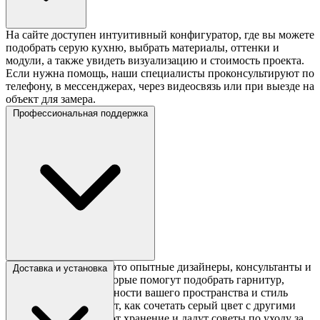
На сайте доступен интуитивный конфигуратор, где вы можете
подобрать серую кухню, выбрать материалы, оттенки и
модули, а также увидеть визуализацию и стоимость проекта.
Если нужна помощь, наши специалисты проконсультируют по
телефону, в мессенджерах, через видеосвязь или при выезде на
объект для замера.
Профессиональная поддержка
Команда Сборкин — это опытные дизайнеры, консультанты и
Доставка и установка
сборщики кухонь, которые помогут подобрать гарнитур,
учитывающий особенности вашего пространства и стиль
жизни. Они подскажут, как сочетать серый цвет с другими
оттенками, организуют хранение и дадут советы по уходу за