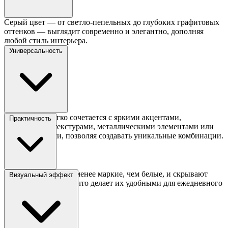
Серый цвет — от светло-пепельных до глубоких графитовых
оттенков — выглядит современно и элегантно, дополняя
любой стиль интерьера.
Универсальность
Серая кухня легко сочетается с яркими акцентами,
Практичность
деревянными текстурами, металлическими элементами или
белыми стенами, позволяя создавать уникальные комбинации.
Серые поверхности менее маркие, чем белые, и скрывают
Визуальный эффект
мелкие загрязнения, что делает их удобными для ежедневного
использования.