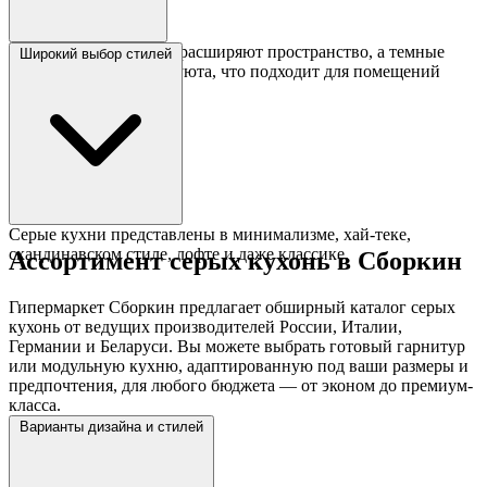
Светло-серые оттенки расширяют пространство, а темные
Широкий выбор стилей
добавляют глубины и уюта, что подходит для помещений
любого размера.
Серые кухни представлены в минимализме, хай-теке,
скандинавском стиле, лофте и даже классике.
Ассортимент серых кухонь в Сборкин
Гипермаркет Сборкин предлагает обширный каталог серых
кухонь от ведущих производителей России, Италии,
Германии и Беларуси. Вы можете выбрать готовый гарнитур
или модульную кухню, адаптированную под ваши размеры и
предпочтения, для любого бюджета — от эконом до премиум-
класса.
Варианты дизайна и стилей