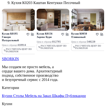
Кухня К0203 Каштан Кентукки Песочный
Кухня К0195
Кухня К0156
Кухня К0050
Гикори
Зарево Бури
Оливковый
Натуральный
812795
540220
Цена в образце:
Цена в образце:
410914
Цена в образце:
РАССЧИТАТЬ ЦЕНУ ПО
РАССЧИТАТЬ ЦЕНУ ПО
РАЗМЕРАМ
РАЗМЕРАМ
РАССЧИТАТЬ ЦЕНУ ПО
РАЗМЕРАМ
SBORKIN
Мы создаем не просто мебель, а
сердце вашего дома. Архитектурный
подход, собственное производство
и безупречный сервис с 2014 года.
Категории
Кухни
Столы
Мебель на Заказ
Шкафы
Публикации
Кухни