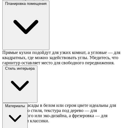
Планировка помещения
Прямые кухни подойдут для узких комнат, а угловые — для
квадратных, где можно задействовать углы. Убедитесь, что
гарнитур оставляет место для свободного передвижения.
Стиль интерьера
Глянцевые фасады в белом или сером цвете идеальны для
Материалы
современного стиля, текстура под дерево — для
скандинавского или эко-дизайна, а фрезеровка — для
прованса или классики.