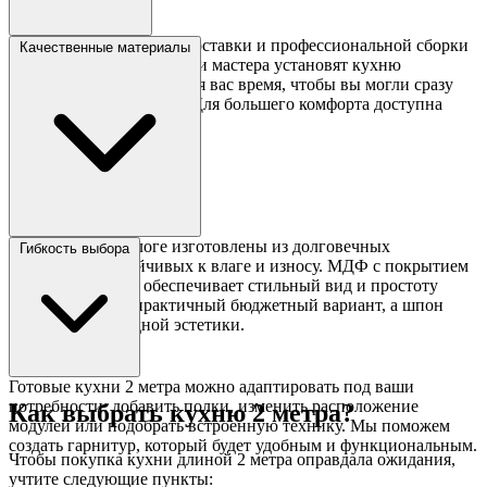
Мы предлагаем услуги доставки и профессиональной сборки
Качественные материалы
в Москве и области. Наши мастера установят кухню
аккуратно и в удобное для вас время, чтобы вы могли сразу
начать ею пользоваться. Для большего комфорта доступна
покупка в рассрочку.
Все кухни в каталоге изготовлены из долговечных
Гибкость выбора
материалов, устойчивых к влаге и износу. МДФ с покрытием
эмалью или ПВХ обеспечивает стильный вид и простоту
ухода, ЛДСП — практичный бюджетный вариант, а шпон
добавляет природной эстетики.
Готовые кухни 2 метра можно адаптировать под ваши
потребности: добавить полки, изменить расположение
Как выбрать кухню 2 метра?
модулей или подобрать встроенную технику. Мы поможем
создать гарнитур, который будет удобным и функциональным.
Чтобы покупка кухни длиной 2 метра оправдала ожидания,
учтите следующие пункты: