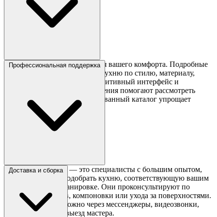
Сайт Сборкина разработан для вашего комфорта. Подробные
Профессиональная поддержка
фильтры позволяют выбрать кухню по стилю, материалу,
цвету, размеру или цене. Интуитивный интерфейс и
высококачественные изображения помогают рассмотреть
каждую деталь, а структурированный каталог упрощает
поиск.
Команда Сборкина — это специалисты с большим опытом,
Доставка и сборка
которые помогут подобрать кухню, соответствующую вашим
потребностям и планировке. Они проконсультируют по
выбору материалов, компоновки или ухода за поверхностями.
Связаться с нами можно через мессенджеры, видеозвонки,
почту или заказав выезд мастера.