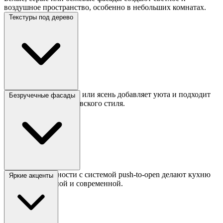
воздушное пространство, особенно в небольших комнатах.
Текстуры под дерево
Отделка под дуб, орех или ясень добавляет уюта и подходит
Безручечные фасады
для эко- или скандинавского стиля.
Гладкие поверхности с системой push-to-open делают кухню
Яркие акценты
минималистичной и современной.