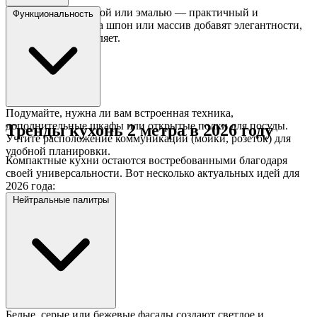
МДФ с ПВХ-пленкой или эмалью — практичный и
Функциональность
доступный выбор, а шпон или массив добавят элегантности,
если бюджет позволяет.
Подумайте, нужна ли вам встроенная техника,
дополнительные шкафы или открытые полки для посуды.
Тренды кухонь 2 метра в 2026 году
Учтите расположение коммуникаций (мойки, розеток) для
удобной планировки.
Компактные кухни остаются востребованными благодаря
своей универсальности. Вот несколько актуальных идей для
2026 года:
Нейтральные палитры
Белые, серые или бежевые фасады создают светлое и