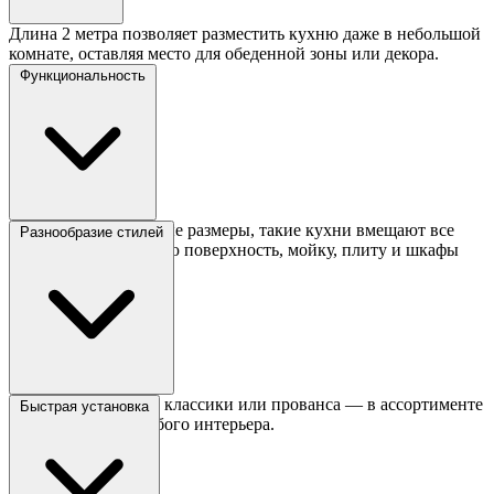
Длина 2 метра позволяет разместить кухню даже в небольшой
комнате, оставляя место для обеденной зоны или декора.
Функциональность
Несмотря на скромные размеры, такие кухни вмещают все
Разнообразие стилей
необходимое: рабочую поверхность, мойку, плиту и шкафы
для хранения.
От минимализма до классики или прованса — в ассортименте
Быстрая установка
есть модели для любого интерьера.