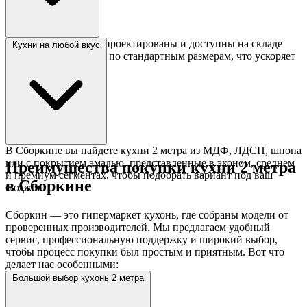
Готовые кухни уже спроектированы и доступны на складе
Кухни на любой вкус
или изготавливаются по стандартным размерам, что ускоряет
процесс покупки.
В Сборкине вы найдете кухни 2 метра из МДФ, ЛДСП, шпона
или с покрытием эмалью, представленные в эконом, среднем
Преимущества покупки кухни 2 метра
и премиум сегментах, чтобы подобрать вариант под ваш
в Сборкине
бюджет.
Сборкин — это гипермаркет кухонь, где собраны модели от
проверенных производителей. Мы предлагаем удобный
сервис, профессиональную поддержку и широкий выбор,
чтобы процесс покупки был простым и приятным. Вот что
делает нас особенными:
Большой выбор кухонь 2 метра