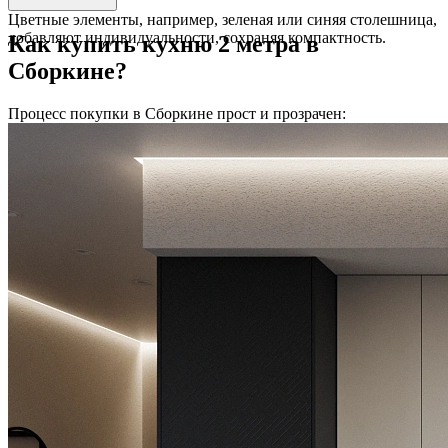
Цветные элементы, например, зеленая или синяя столешница,
добавляют индивидуальности, сохраняя компактность.
Как купить кухню 2 метра в
Сборкине?
Процесс покупки в Сборкине прост и прозрачен: