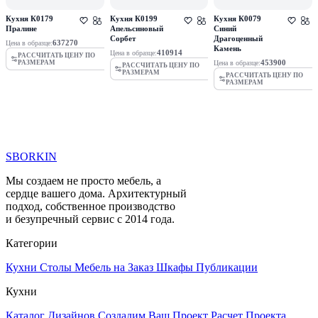
Кухня К0179
Кухня К0199
Кухня К0079
Пралине
Апельсиновый
Синий
Сорбет
Драгоценный
637270
Цена в образце:
Камень
410914
Цена в образце:
РАССЧИТАТЬ ЦЕНУ ПО
453900
Цена в образце:
РАЗМЕРАМ
РАССЧИТАТЬ ЦЕНУ ПО
РАЗМЕРАМ
РАССЧИТАТЬ ЦЕНУ ПО
РАЗМЕРАМ
SBORKIN
Мы создаем не просто мебель, а
сердце вашего дома. Архитектурный
подход, собственное производство
и безупречный сервис с 2014 года.
Категории
Кухни
Столы
Мебель на Заказ
Шкафы
Публикации
Кухни
Каталог Дизайнов
Создадим Ваш Проект
Расчет Проекта