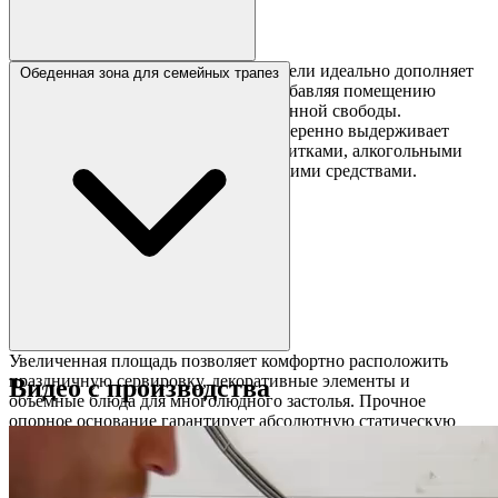
Элегантный фигурный профиль панели идеально дополняет
Обеденная зона для семейных трапез
современные интерьерные стили, добавляя помещению
визуальной лёгкости и пространственной свободы.
Закалённое эпоксидное покрытие уверенно выдерживает
постоянный контакт с горячими напитками, алкогольными
жидкостями и агрессивными чистящими средствами.
Увеличенная площадь позволяет комфортно расположить
праздничную сервировку, декоративные элементы и
Видео с производства
объёмные блюда для многолюдного застолья. Прочное
опорное основание гарантирует абсолютную статическую
стабильность конструкции при активной повседневной
эксплуатации.