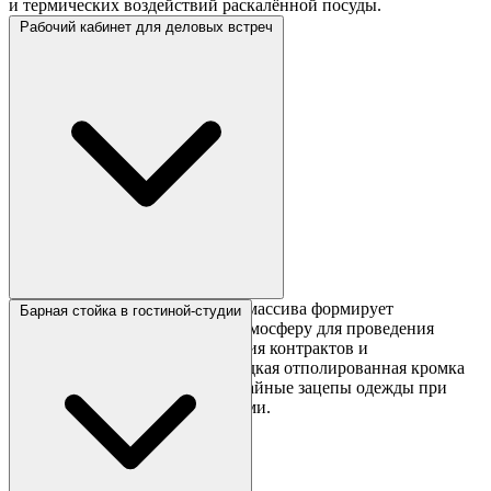
и термических воздействий раскалённой посуды.
Рабочий кабинет для деловых встреч
Благородная глубокая текстура массива формирует
Барная стойка в гостиной-студии
невероятно презентабельную атмосферу для проведения
важных переговоров, подписания контрактов и
стратегических совещаний. Гладкая отполированная кромка
полностью предотвращает случайные зацепы одежды при
длительной работе с документами.