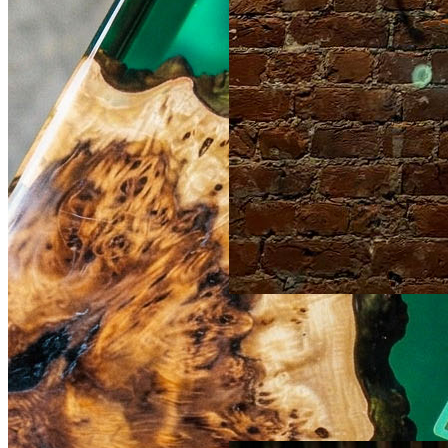
по запросу
Винные стеллажи из
азиатского карагача со
светодиодной лентой
Слэб без смолы