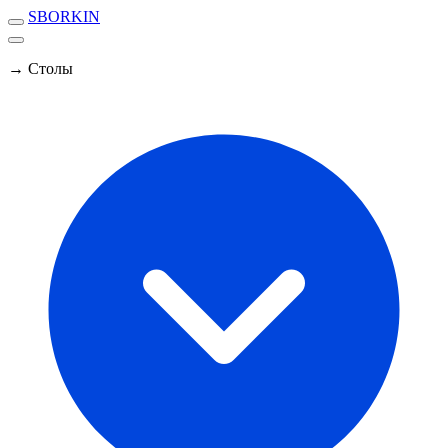
SBORKIN
→ Столы