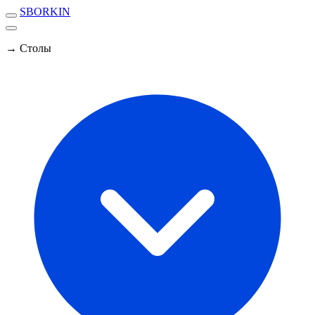
SBORKIN
→ Столы