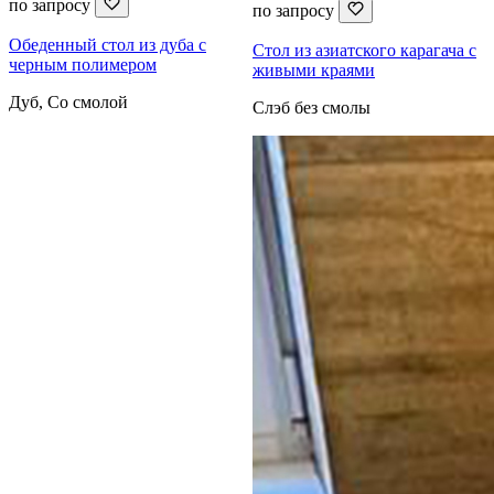
по запросу
по запросу
Обеденный стол из дуба с
Стол из азиатского карагача с
черным полимером
живыми краями
Дуб, Со смолой
Слэб без смолы