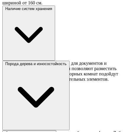
шириной от 160 см.
Наличие систем хранения
Офисный стол с ящиками удобен для документов и
Порода дерева и износостойкость
канцелярии. Надстройки и полки позволяют разместить
папки и оргтехнику. Для переговорных комнат подойдут
лаконичные модели без дополнительных элементов.