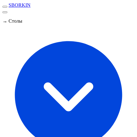
SBORKIN
→ Столы