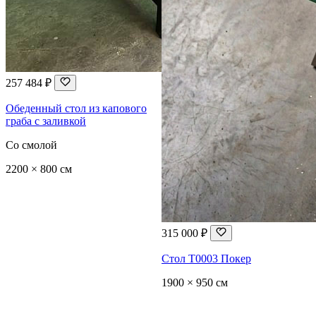
257 484 ₽
Обеденный стол из капового
граба с заливкой
Со смолой
2200 × 800 см
315 000 ₽
Стол T0003 Покер
1900 × 950 см