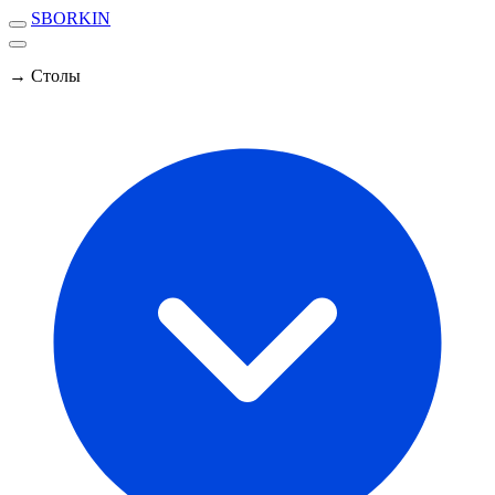
SBORKIN
→ Столы