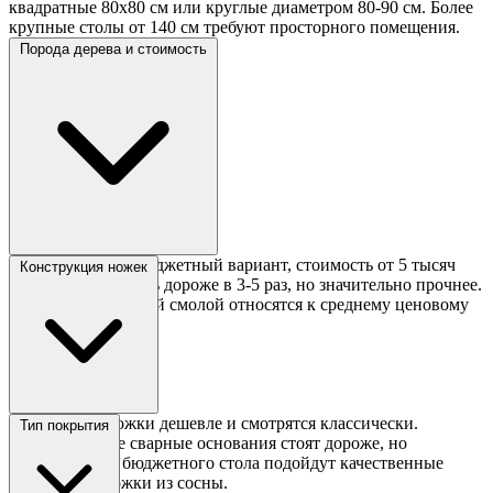
квадратные 80х80 см или круглые диаметром 80-90 см. Более
крупные столы от 140 см требуют просторного помещения.
Порода дерева и стоимость
Сосна — самый бюджетный вариант, стоимость от 5 тысяч
Конструкция ножек
рублей. Дуб и ясень дороже в 3-5 раз, но значительно прочнее.
Слэбы с эпоксидной смолой относятся к среднему ценовому
сегменту.
Деревянные ножки дешевле и смотрятся классически.
Тип покрытия
Металлические сварные основания стоят дороже, но
надёжнее. Для бюджетного стола подойдут качественные
деревянные ножки из сосны.