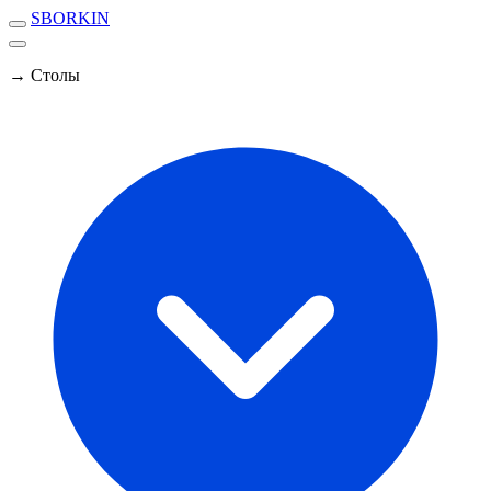
SBORKIN
→ Столы