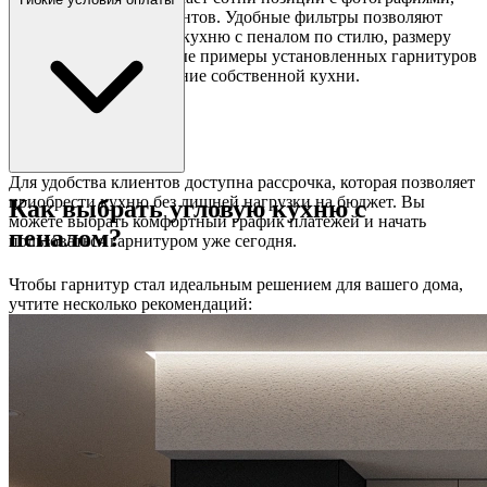
видео и отзывами клиентов. Удобные фильтры позволяют
быстро найти угловую кухню с пеналом по стилю, размеру
или материалу. Реальные примеры установленных гарнитуров
вдохновят вас на создание собственной кухни.
Для удобства клиентов доступна рассрочка, которая позволяет
приобрести кухню без лишней нагрузки на бюджет. Вы
Как выбрать угловую кухню с
можете выбрать комфортный график платежей и начать
пеналом?
пользоваться гарнитуром уже сегодня.
Чтобы гарнитур стал идеальным решением для вашего дома,
учтите несколько рекомендаций: