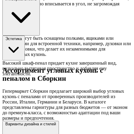
а пенал гармонично вписывается в угол, не загромождая
помещение.
Пеналы могут быть оснащены полками, ящиками или
Эстетика
отделениями для встроенной техники, например, духовки или
микроволновки, что делает их незаменимыми для
современных кухонь.
Высокий шкаф-пенал придает кухне завершенный вид,
визуально вытягивая пространство и добавляя ему
Ассортимент угловых кухонь с
элегантности.
пеналом в Сборкин
Гипермаркет Сборкин предлагает широкий выбор угловых
кухонь с пеналами от проверенных производителей из
России, Италии, Германии и Беларуси. В каталоге
представлены гарнитуры для разных бюджетов — от эконом
до премиум-класса, с возможностью адаптации под ваши
размеры и предпочтения.
Варианты дизайна и стилей