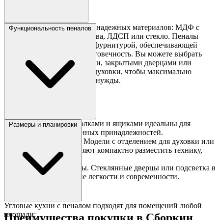
Кухни изготавливаются из надежных материалов: МДФ с
Функциональность пеналов
эмалью, шпон, массив дерева, ЛДСП или стекло. Пеналы
оснащаются качественной фурнитурой, обеспечивающей
плавное открывание и долговечность. Вы можете выбрать
пенал с открытыми полками, закрытыми дверцами или
специальным отсеком для духовки, чтобы максимально
адаптировать его под свои нужды.
Хранение. Пеналы с полками и ящиками идеальны для
Размеры и планировки
посуды, круп или кухонных принадлежностей.
Встраиваемая техника. Модели с отделением для духовки или
микроволновки позволяют компактно разместить технику,
сохраняя эстетику.
Декоративные элементы. Стеклянные дверцы или подсветка в
пенале добавляют кухне легкости и современности.
Угловые кухни с пеналом подходят для помещений любой
площади:
Преимущества покупки в Сборкин