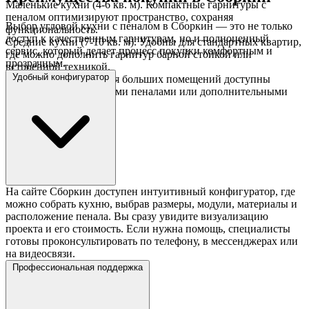
Маленькие кухни (4-6 кв. м). Компактные гарнитуры с
пеналом оптимизируют пространство, сохраняя
Выбор угловой кухни с пеналом в Сборкин — это не только
функциональность.
доступ к качественным гарнитурам, но и полноценный
Средние кухни (7-10 кв. м). Удобны для стандартных квартир,
сервис, который делает процесс покупки комфортным и
где можно дополнить гарнитур барной стойкой или
прозрачным.
встроенной техникой.
Удобный конфигуратор
Просторные кухни. Для больших помещений доступны
гарнитуры с несколькими пеналами или дополнительными
модулями.
На сайте Сборкин доступен интуитивный конфигуратор, где
можно собрать кухню, выбрав размеры, модули, материалы и
расположение пенала. Вы сразу увидите визуализацию
проекта и его стоимость. Если нужна помощь, специалисты
готовы проконсультировать по телефону, в мессенджерах или
на видеосвязи.
Профессиональная поддержка