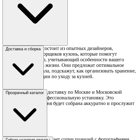
Команда Сборкин состоит из опытных дизайнеров,
Доставка и сборка
консультантов и сборщиков кухонь, которые помогут
подобрать гарнитур, учитывающий особенности вашего
помещения и стиль жизни. Они предложат оптимальное
расположение пенала, подскажут, как организовать хранение,
и дадут рекомендации по уходу за кухней.
Сборкин предлагает доставку по Москве и Московской
Прозрачный каталог
области, а также профессиональную установку. Это
гарантирует, что кухня будет собрана аккуратно и прослужит
долгие годы.
Каталог на сайте включает сотни позиций с фотографиями,
Гибкие условия оплаты