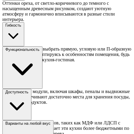
Оттенки ореха, от светло-коричневого до темного с
насыщенным древесным рисунком, создают уютную
атмосферу и гармонично вписываются в разные стили
интерьера.
Гибкость
Модули позволяют выбрать прямую, угловую или П-образную
Функциональность
конфигурацию, адаптируясь к особенностям помещения, будь
то узкая кухня или кухня-гостиная.
Продуманные модули, включая шкафы, пеналы и выдвижные
Доступность
ящики, обеспечивают достаточно места для хранения посуды,
техники и продуктов.
Использование материалов, таких как МДФ или ЛДСП с
Варианты на любой вкус
покрытием под орех, делает эти кухни более бюджетными по
сравнению с массивом дерева.