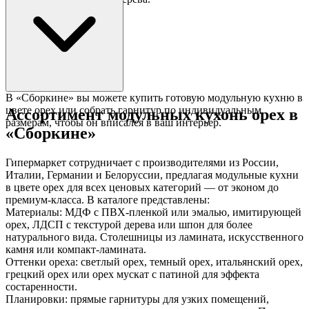
В «Сборкине» вы можете купить готовую модульную кухню в
цвете орех или собрать гарнитур по индивидуальным
Ассортимент модульных кухонь орех в
размерам, чтобы он вписался в ваш интерьер.
«Сборкине»
Гипермаркет сотрудничает с производителями из России,
Италии, Германии и Белоруссии, предлагая модульные кухни
в цвете орех для всех ценовых категорий — от эконом до
премиум-класса. В каталоге представлены:
Материалы: МДФ с ПВХ-пленкой или эмалью, имитирующей
орех, ЛДСП с текстурой дерева или шпон для более
натурального вида. Столешницы из ламината, искусственного
камня или компакт-ламината.
Оттенки ореха: светлый орех, темный орех, итальянский орех,
грецкий орех или орех мускат с патиной для эффекта
состаренности.
Планировки: прямые гарнитуры для узких помещений,