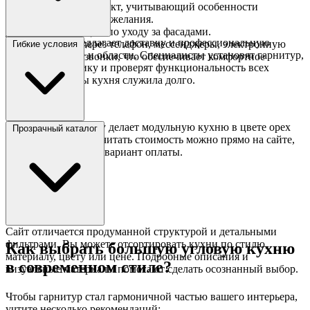
Создадут дизайн-проект, учитывающий особенности
помещения и ваши пожелания.
Дадут рекомендации по уходу за фасадами.
Гипермаркет предлагает доставку и профессиональную
Связь доступна через телефон, мессенджеры, электронную
Гибкие условия
сборку в Москве и области. Специалисты установят гарнитур,
почту или видеозвонки, что обеспечивает комфортное
подключат технику и проверят функциональность всех
общение.
элементов, чтобы кухня служила долго.
Покупка в рассрочку делает модульную кухню в цвете орех
Прозрачный каталог
еще доступнее. Рассчитать стоимость можно прямо на сайте,
выбрав подходящий вариант оплаты.
Сайт отличается продуманной структурой и детальными
фильтрами. Вы можете отсортировать кухни по стилю,
Как выбрать большую угловую кухню
материалу, цвету или цене. Подробные описания и
в современном стиле?
визуальные материалы помогают сделать осознанный выбор.
Чтобы гарнитур стал гармоничной частью вашего интерьера,
учтите несколько рекомендаций: