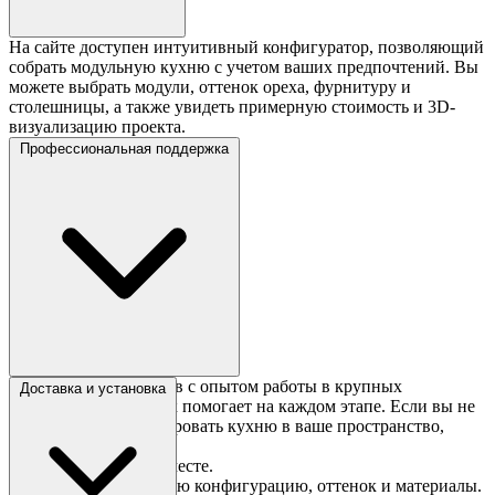
На сайте доступен интуитивный конфигуратор, позволяющий
собрать модульную кухню с учетом ваших предпочтений. Вы
можете выбрать модули, оттенок ореха, фурнитуру и
столешницы, а также увидеть примерную стоимость и 3D-
визуализацию проекта.
Профессиональная поддержка
Команда специалистов с опытом работы в крупных
Доставка и установка
мебельных компаниях помогает на каждом этапе. Если вы не
уверены, как интегрировать кухню в ваше пространство,
консультанты:
Проведут замеры на месте.
Подберут оптимальную конфигурацию, оттенок и материалы.