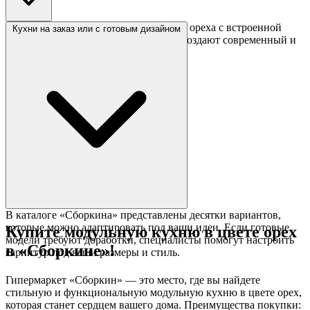
Глянцевые фасады в оттенке грецкого ореха с встроенной
Кухни на заказ или с готовым дизайном
техникой и лаконичной фурнитурой создают современный и
стильный интерьер.
В каталоге «Сборкина» представлены десятки вариантов,
которые можно адаптировать под ваши идеи. Если готовые
Купите модульную кухню в цвете орех
модели требуют доработки, специалисты помогут настроить
в «Сборкине»!
гарнитур под ваши размеры и стиль.
Гипермаркет «Сборкин» — это место, где вы найдете
стильную и функциональную модульную кухню в цвете орех,
которая станет сердцем вашего дома. Преимущества покупки: