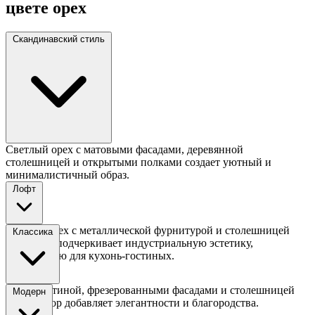
цвете орех
Скандинавский стиль
Светлый орех с матовыми фасадами, деревянной
столешницей и открытыми полками создает уютный и
минималистичный образ.
Лофт
Темный орех с металлической фурнитурой и столешницей
Классика
под бетон подчеркивает индустриальную эстетику,
подходящую для кухонь-гостиных.
Орех с патиной, фрезерованными фасадами и столешницей
Модерн
под мрамор добавляет элегантности и благородства.