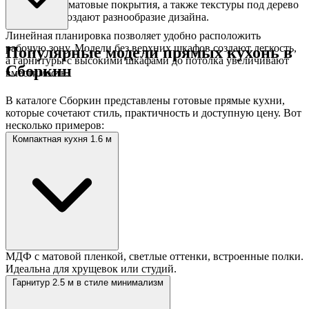
Глянцевые и матовые покрытия, а также текстуры под дерево
или камень создают разнообразие дизайна.
Линейная планировка позволяет удобно расположить
рабочую зону. Модели без верхних шкафов создают легкость,
Популярные модели прямых кухонь в
а гарнитуры с высокими шкафами до потолка увеличивают
Сборкин
вместимость.
В каталоге Сборкин представлены готовые прямые кухни,
которые сочетают стиль, практичность и доступную цену. Вот
несколько примеров:
Компактная кухня 1.6 м
МДФ с матовой пленкой, светлые оттенки, встроенные полки.
Идеальна для хрущевок или студий.
Гарнитур 2.5 м в стиле минимализм