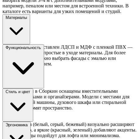
выбрать модели 3–4 м с дополнительными модулями,
например, пеналом или местом для встроенной техники. В
каталоге есть варианты для узких помещений и студий.
Материалы
Эконом-класс представлен ЛДСП и МДФ с пленкой ПВХ —
Функциональность
это долговечные и простые в уходе материалы. Для более
стильного вида можно выбрать фасады с эмалью или
глянцевым покрытием.
Прямые кухни в Сборкин оснащены вместительными
Стиль и цвет
ящиками, полками и органайзерами. Модели с местами для
посудомоечной машины, духового шкафа или стиральной
машины экономят пространство.
Светлые тона (белый, серый, бежевый) визуально расширяют
Эргономика
пространство, а яркие (красный, зеленый) добавляют акценты.
Темные фасады подойдут для лофта или минимализма.