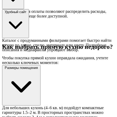
Гибкие условия оплаты позволяют распределить расходы,
Удобный сайт
делая покупку еще более доступной.
Каталог с продуманными фильтрами помогает быстро найти
кухню по длине, стилю, материалу или цвету. Подробные
Как выбрать прямую кухню недорого?
описания и медиафайлы упрощают выбор.
Чтобы покупка прямой кухни оправдала ожидания, учтите
несколько ключевых моментов:
Размеры помещения
Для небольших кухонь (4–6 кв. м) подойдут компактные
гарнитуры 1.5–2 м. В просторных пространствах можно