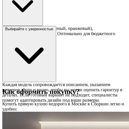
ЛДСП, яркие акценты (зеленый, оранжевый),
Выбирайте с уверенностью
минималистичный дизайн. Оптимально для бюджетного
ремонта.
Каждая модель сопровождается описанием, указанием
размеров, фото и видео, чтобы вы могли оценить гарнитур в
Как оформить покупку?
деталях. Если готовый вариант не подходит, специалисты
помогут адаптировать дизайн под ваши размеры.
Купить прямую кухню недорого в Москве в Сборкин легко и
удобно: