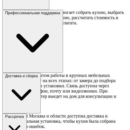
Интуитивный инструмент помогает собрать кухню, выбрать
Профессиональная поддержка
материалы, цвет и комплектацию, рассчитать стоимость и
посмотреть визуализацию результата.
Специалисты с опытом работы в крупных мебельных
Доставка и сборка
компаниях помогут на всех этапах: от замера до подбора
стиля, материалов и установки. Связь доступна через
мессенджеры, телефон, почту или видеозвонки. При
необходимости мастер выедет на дом для консультации и
замера.
Для жителей Москвы и области доступна доставка и
Рассрочка
профессиональная установка, чтобы кухня была собрана
быстро и без ошибок.