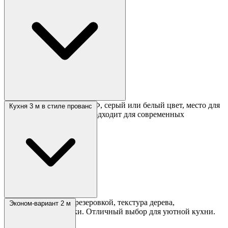
Глянцевые фасады из МДФ, серый или белый цвет, место для
Кухня 3 м в стиле прованс
встраиваемой техники. Подходит для современных
интерьеров.
Бежевые фасады с фрезеровкой, текстура дерева,
Эконом-вариант 2 м
вместительные ящики. Отличный выбор для уютной кухни.