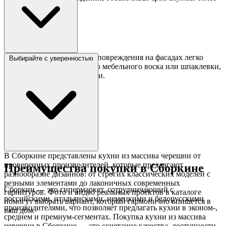
15 лет.
Небольшие царапины или повреждения на фасадах легко
Выбирайте с уверенностью
реставрируются с помощью мебельного воска или шпаклевки,
что продлевает жизнь кухни.
В Сборкине представлены кухни из массива черешни от
проверенных производителей, которые предлагают
Преимущества покупки в Сборкине
разнообразие дизайнов: от строгих классических моделей с
резными элементами до лаконичных современных
Сборкин — это гипермаркет, сотрудничающий с
гарнитуров. Фото и видео реальных проектов в каталоге
российскими, итальянскими, немецкими и белорусскими
помогут выбрать вариант, который гармонично впишется в
производителями, что позволяет предлагать кухни в эконом-,
ваш дом.
среднем и премиум-сегментах. Покупка кухни из массива
черешни в Сборкине — это сочетание качества, доступности