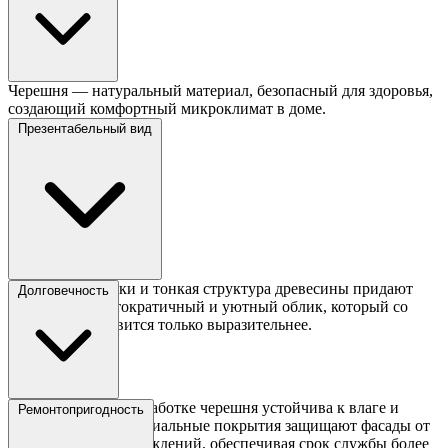
Черешня — натуральный материал, безопасный для здоровья,
создающий комфортный микроклимат в доме.
Презентабельный вид
Янтарные оттенки и тонкая структура древесины придают
Долговечность
гарнитуру аристократичный и уютный облик, который со
временем становится только выразительнее.
При правильной обработке черешня устойчива к влаге и
Ремонтопригодность
деформациям, а специальные покрытия защищают фасады от
механических повреждений, обеспечивая срок службы более