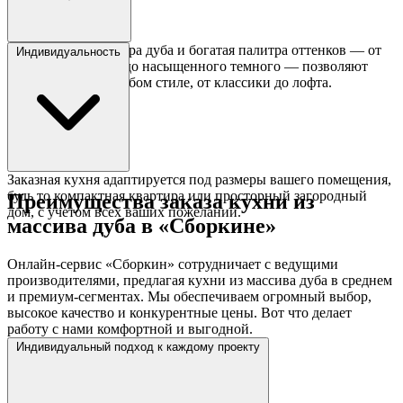
Выраженная текстура дуба и богатая палитра оттенков — от
Индивидуальность
светлого беленого до насыщенного темного — позволяют
создать кухню в любом стиле, от классики до лофта.
Заказная кухня адаптируется под размеры вашего помещения,
будь то компактная квартира или просторный загородный
Преимущества заказа кухни из
дом, с учетом всех ваших пожеланий.
массива дуба в «Сборкине»
Онлайн-сервис «Сборкин» сотрудничает с ведущими
производителями, предлагая кухни из массива дуба в среднем
и премиум-сегментах. Мы обеспечиваем огромный выбор,
высокое качество и конкурентные цены. Вот что делает
работу с нами комфортной и выгодной.
Индивидуальный подход к каждому проекту