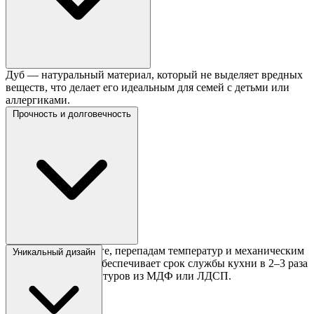
Дуб — натуральный материал, который не выделяет вредных
веществ, что делает его идеальным для семей с детьми или
аллергиками.
Прочность и долговечность
Дуб устойчив к влаге, перепадам температур и механическим
Уникальный дизайн
воздействиям, что обеспечивает срок службы кухни в 2–3 раза
дольше, чем у гарнитуров из МДФ или ЛДСП.