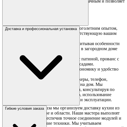
Конфигуратор делает процесс выбора прозрачным и позволяет
заранее представить результат.
Наша команда — это специалисты с многолетним опытом,
Доставка и профессиональная установка
которые помогут создать кухню, соответствующую вашим
ожиданиям. Мы:
Подберем оптимальную планировку, учитывая особенности
помещения (например, неровные стены в загородном доме
или расположение коммуникаций).
Посоветуем стиль и отделку: классика с патиной, прованс с
беленым дубом или лофт с темными фасадами.
Спроектируем гарнитур, обеспечив эргономику и удобство
для ежедневного использования.
Связаться с нами можно через мессенджеры, телефон,
видеозвонок или заказав выезд мастера на дом. Мы
сопровождаем вас от идеи до установки, консультируя по
уходу за дубовыми фасадами (например, использование
специальных масел для защиты дерева) и эксплуатации.
После оформления заказа мы организуем доставку кухни из
Гибкие условия заказа
массива дуба по Москве и области. Наши мастера выполнят
сборку и установку, обеспечив точное соединение модулей и
правильное подключение техники. Мы учитываем