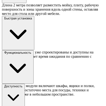
Длина 2 метра позволяет разместить мойку, плиту, рабочую
поверхность и зоны хранения вдоль одной стены, оставляя
место для стола или другой мебели.
Быстрая установка
Готовые гарнитуры уже спроектированы и доступны на
Функциональность
складе, что сокращает время ожидания по сравнению с
кухнями на заказ.
Продуманные модули включают шкафы, ящики и полки,
Доступность
обеспечивая достаточно места для посуды, техники и
продуктов, даже в небольшом пространстве.