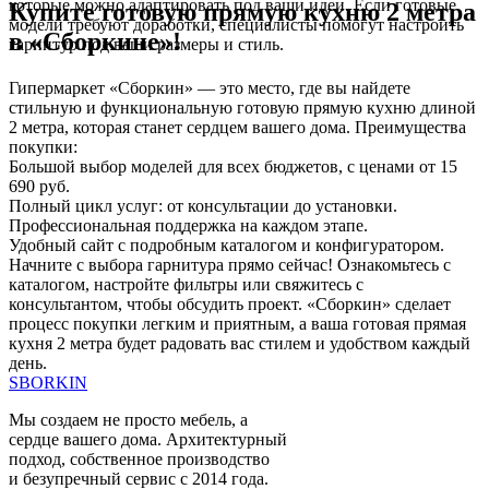
которые можно адаптировать под ваши идеи. Если готовые
Купите готовую прямую кухню 2 метра
модели требуют доработки, специалисты помогут настроить
в «Сборкине»!
гарнитур под ваши размеры и стиль.
Гипермаркет «Сборкин» — это место, где вы найдете
стильную и функциональную готовую прямую кухню длиной
2 метра, которая станет сердцем вашего дома. Преимущества
покупки:
Большой выбор моделей для всех бюджетов, с ценами от 15
690 руб.
Полный цикл услуг: от консультации до установки.
Профессиональная поддержка на каждом этапе.
Удобный сайт с подробным каталогом и конфигуратором.
Начните с выбора гарнитура прямо сейчас! Ознакомьтесь с
каталогом, настройте фильтры или свяжитесь с
консультантом, чтобы обсудить проект. «Сборкин» сделает
процесс покупки легким и приятным, а ваша готовая прямая
кухня 2 метра будет радовать вас стилем и удобством каждый
день.
SBORKIN
Мы создаем не просто мебель, а
сердце вашего дома. Архитектурный
подход, собственное производство
и безупречный сервис с 2014 года.