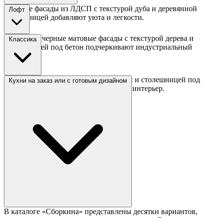
Светлые фасады из ЛДСП с текстурой дуба и деревянной
Лофт
столешницей добавляют уюта и легкости.
Серые или черные матовые фасады с текстурой дерева и
Классика
столешницей под бетон подчеркивают индустриальный
стиль.
Бежевые фасады с легкой фрезеровкой и столешницей под
Кухни на заказ или с готовым дизайном
камень создают элегантный и теплый интерьер.
В каталоге «Сборкина» представлены десятки вариантов,