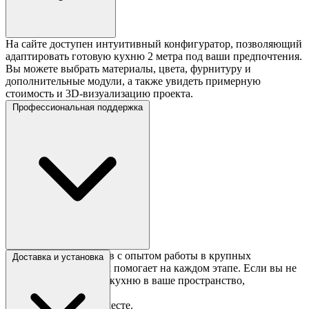
На сайте доступен интуитивный конфигуратор, позволяющий
адаптировать готовую кухню 2 метра под ваши предпочтения.
Вы можете выбрать материалы, цвета, фурнитуру и
дополнительные модули, а также увидеть примерную
стоимость и 3D-визуализацию проекта.
Профессиональная поддержка
Команда специалистов с опытом работы в крупных
Доставка и установка
мебельных компаниях помогает на каждом этапе. Если вы не
уверены, как вписать кухню в ваше пространство,
консультанты:
Проведут замеры на месте.