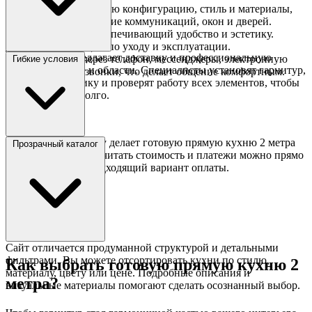
Подберут оптимальную конфигурацию, стиль и материалы,
учитывая расположение коммуникаций, окон и дверей.
Создадут проект, обеспечивающий удобство и эстетику.
Дадут рекомендации по уходу и эксплуатации.
Гипермаркет предлагает доставку и профессиональную
Связь доступна через телефон, мессенджеры, электронную
Гибкие условия
сборку в Москве и области. Специалисты установят гарнитур,
почту или видеозвонки, что делает общение комфортным.
подключат технику и проверят работу всех элементов, чтобы
кухня служила долго.
Покупка в рассрочку делает готовую прямую кухню 2 метра
Прозрачный каталог
еще доступнее. Рассчитать стоимость и платежи можно прямо
на сайте, выбрав подходящий вариант оплаты.
Сайт отличается продуманной структурой и детальными
фильтрами. Вы можете отсортировать кухни по стилю,
Как выбрать готовую прямую кухню 2
материалу, цвету или цене. Подробные описания и
метра?
визуальные материалы помогают сделать осознанный выбор.