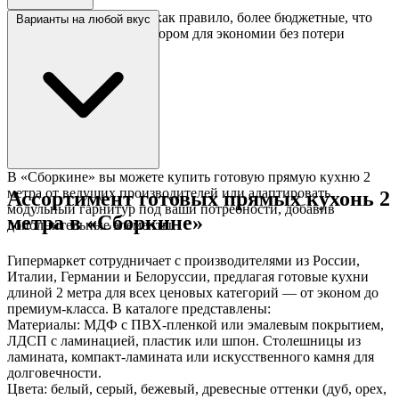
Готовые кухни 2 метра, как правило, более бюджетные, что
Варианты на любой вкус
делает их отличным выбором для экономии без потери
качества.
В «Сборкине» вы можете купить готовую прямую кухню 2
метра от ведущих производителей или адаптировать
Ассортимент готовых прямых кухонь 2
модульный гарнитур под ваши потребности, добавив
метра в «Сборкине»
дополнительные элементы.
Гипермаркет сотрудничает с производителями из России,
Италии, Германии и Белоруссии, предлагая готовые кухни
длиной 2 метра для всех ценовых категорий — от эконом до
премиум-класса. В каталоге представлены:
Материалы: МДФ с ПВХ-пленкой или эмалевым покрытием,
ЛДСП с ламинацией, пластик или шпон. Столешницы из
ламината, компакт-ламината или искусственного камня для
долговечности.
Цвета: белый, серый, бежевый, древесные оттенки (дуб, орех,