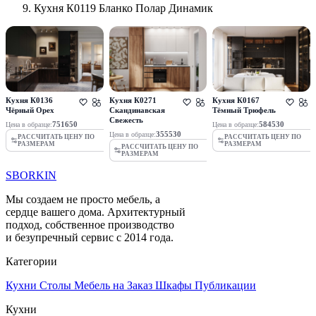
Кухня К0119 Бланко Полар Динамик
Кухня К0136
Кухня К0271
Кухня К0167
Чёрный Орех
Скандинавская
Тёмный Трюфель
Свежесть
751650
584530
Цена в образце:
Цена в образце:
355530
Цена в образце:
РАССЧИТАТЬ ЦЕНУ ПО
РАССЧИТАТЬ ЦЕНУ ПО
РАЗМЕРАМ
РАЗМЕРАМ
РАССЧИТАТЬ ЦЕНУ ПО
РАЗМЕРАМ
SBORKIN
Мы создаем не просто мебель, а
сердце вашего дома. Архитектурный
подход, собственное производство
и безупречный сервис с 2014 года.
Категории
Кухни
Столы
Мебель на Заказ
Шкафы
Публикации
Кухни