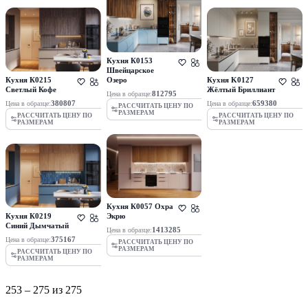
Кухня К0153
Швейцарское
Кухня К0215
Озеро
Кухня K0127
Светлый Кофе
Жёлтый Бриллиант
812795
Цена в образце:
380807
659380
Цена в образце:
Цена в образце:
РАССЧИТАТЬ ЦЕНУ ПО
РАЗМЕРАМ
РАССЧИТАТЬ ЦЕНУ ПО
РАССЧИТАТЬ ЦЕНУ ПО
РАЗМЕРАМ
РАЗМЕРАМ
Кухня К0057 Охра
Кухня К0219
Экрю
Синий Дымчатый
1413285
Цена в образце:
375167
Цена в образце:
РАССЧИТАТЬ ЦЕНУ ПО
РАЗМЕРАМ
РАССЧИТАТЬ ЦЕНУ ПО
РАЗМЕРАМ
253 – 275
из
275