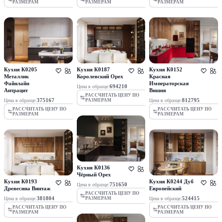
РАЗМЕРАМ
РАЗМЕРАМ
РАЗМЕРАМ
Кухня К0205
Кухня К0187
Кухня К0152
Металлик
Королевский Орех
Красная
Файнлайн
Императорская
694210
Цена в образце:
Антрацит
Вишня
РАССЧИТАТЬ ЦЕНУ ПО
375167
812795
Цена в образце:
Цена в образце:
РАЗМЕРАМ
РАССЧИТАТЬ ЦЕНУ ПО
РАССЧИТАТЬ ЦЕНУ ПО
РАЗМЕРАМ
РАЗМЕРАМ
Кухня К0136
Чёрный Орех
Кухня К0193
Кухня К0244 Дуб
751650
Цена в образце:
Древесина Винтаж
Европейский
РАССЧИТАТЬ ЦЕНУ ПО
381804
524415
Цена в образце:
Цена в образце:
РАЗМЕРАМ
РАССЧИТАТЬ ЦЕНУ ПО
РАССЧИТАТЬ ЦЕНУ ПО
РАЗМЕРАМ
РАЗМЕРАМ