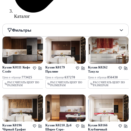
Каталог
Фильтры
Кухня K0111 Кофе
Кухня К0179
Кухня К0262
Слэйт
Пралине
Такула
773425
637270
856430
Цена в образце:
Цена в образце:
Цена в образце:
РАССЧИТАТЬ ЦЕНУ ПО
РАССЧИТАТЬ ЦЕНУ ПО
РАССЧИТАТЬ ЦЕНУ ПО
РАЗМЕРАМ
РАЗМЕРАМ
РАЗМЕРАМ
Кухня К0196
Кухня К0210 Дуб
Кухня К0166
Чёрный Графит
Шпрее Серо-
Клубничный