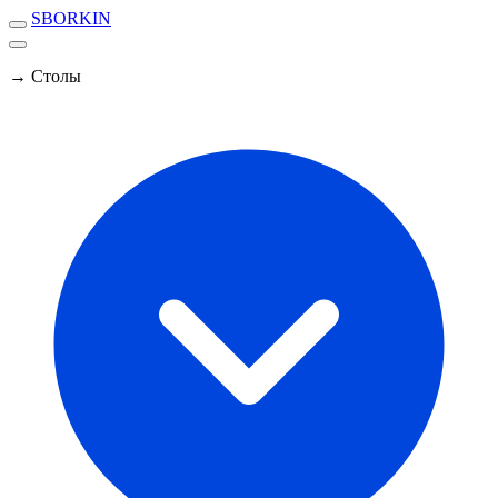
SBORKIN
→ Столы