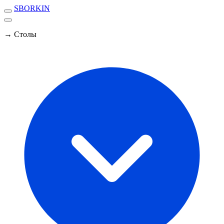
SBORKIN
→ Столы