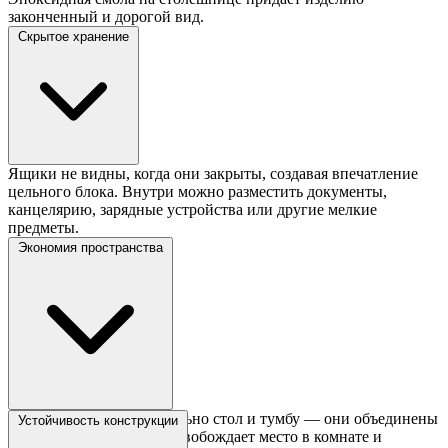
законченный и дорогой вид.
Скрытое хранение
Ящики не видны, когда они закрыты, создавая впечатление
цельного блока. Внутри можно разместить документы,
канцелярию, зарядные устройства или другие мелкие
предметы.
Экономия пространства
Не нужно покупать отдельно стол и тумбу — они объединены
Устойчивость конструкции
в одном предмете. Это освобождает место в комнате и