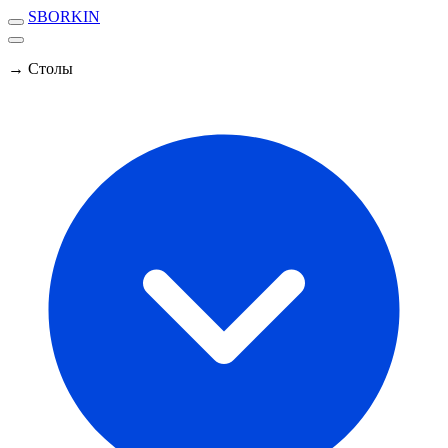
SBORKIN
→ Столы