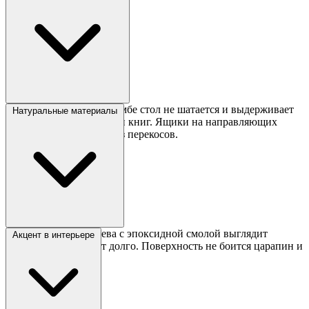
упрощает уборку.
Благодаря массивной тумбе стол не шатается и выдерживает
Натуральные материалы
вес монитора или стопки книг. Ящики на направляющих
выдвигаются плавно, без перекосов.
Слэб из массива дерева с эпоксидной смолой выглядит
Акцент в интерьере
благородно и служит долго. Поверхность не боится царапин и
влаги.