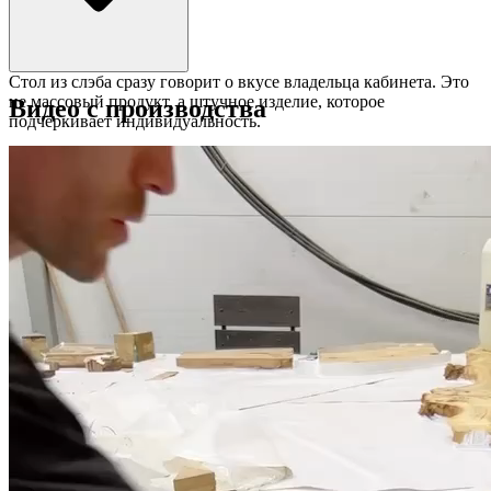
Стол из слэба сразу говорит о вкусе владельца кабинета. Это
не массовый продукт, а штучное изделие, которое
Видео с производства
подчёркивает индивидуальность.