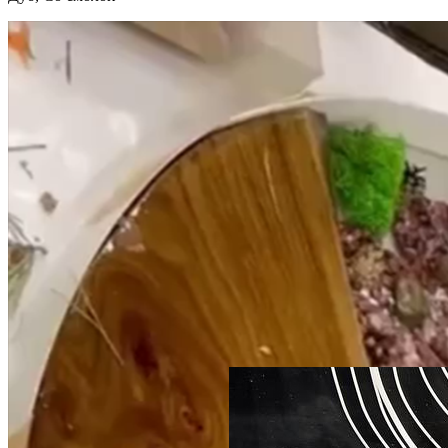
250 930 ₽
Стол из грецкого ореха с
тонированной черной смолой
Орех, Со смолой
2000 × 900 см