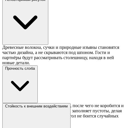
Древесные волокна, сучки и природные изъяны становятся
частью дизайна, а не скрываются под шпоном. Гости и
партнёры будут рассматривать столешницу, находя в ней
новые детали.
Прочность слэба
Массив проходит камерную сушку, после чего не коробится и
Стойкость к внешним воздействиям
не даёт трещин. Эпоксидная смола заполняет пустоты, делая
поверхность монолитной. Такой стол не боится случайных
ударов и стаканов с напитками.