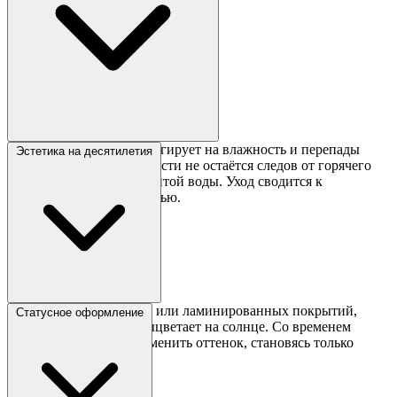
Эпоксидная смола не реагирует на влажность и перепады
Эстетика на десятилетия
температур. На поверхности не остаётся следов от горячего
кофе или случайно пролитой воды. Уход сводится к
протиранию мягкой тканью.
В отличие от крашеных или ламинированных покрытий,
Статусное оформление
натуральный слэб не выцветает на солнце. Со временем
дерево может слегка изменить оттенок, становясь только
благороднее.