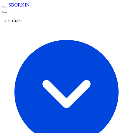
SBORKIN
→ Столы