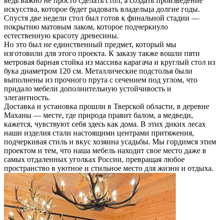
ведь важно не просто сделать стол, а создать произведение
искусства, которое будет радовать владельца долгие годы.
Спустя две недели стол был готов к финальной стадии —
покрытию матовым лаком, которое подчеркнуло
естественную красоту древесины.
Но это был не единственный предмет, который мы
изготовили для этого проекта. К заказу также вошли пяти
метровая барная стойка из массива карагача и круглый стол из
бука диаметром 120 см. Металлические подстолья были
выполнены из прочного прута с сечением под углом, что
придало мебели дополнительную устойчивость и
элегантность.
Доставка и установка прошли в Тверской области, в деревне
Маханы — месте, где природа правит балом, а медведи,
кажется, чувствуют себя здесь как дома. В этих диких лесах
наши изделия стали настоящими центрами притяжения,
подчеркивая стиль и вкус хозяина усадьбы. Мы гордимся этим
проектом и тем, что наша мебель находит свое место даже в
самых отдаленных уголках России, превращая любое
пространство в уютное и стильное место для жизни и отдыха.