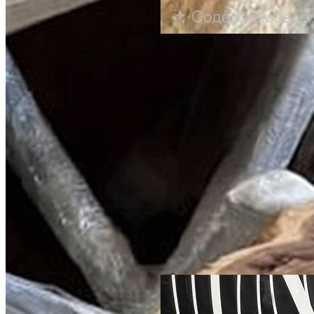
по запросу
Стол из карагача со смолой по
краям
Со смолой