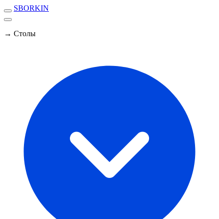
SBORKIN
→ Столы