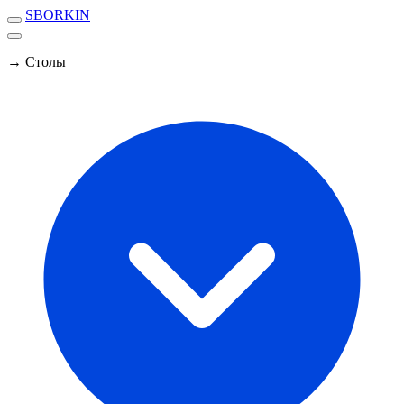
SBORKIN
→ Столы