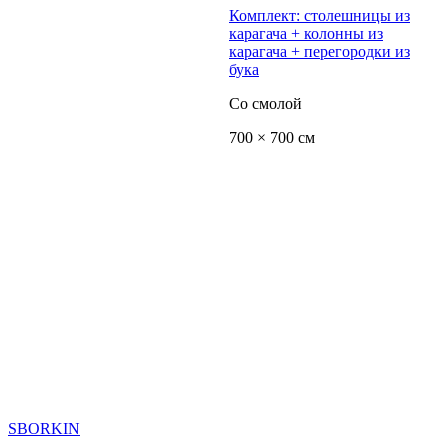
Комплект: столешницы из
карагача + колонны из
карагача + перегородки из
бука
Со смолой
700 × 700 см
SBORKIN