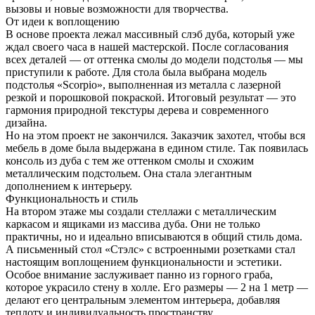
вызовы и новые возможности для творчества.
От идеи к воплощению
В основе проекта лежал массивный слэб дуба, который уже
ждал своего часа в нашей мастерской. После согласования
всех деталей — от оттенка смолы до модели подстолья — мы
приступили к работе. Для стола была выбрана модель
подстолья «Scorpio», выполненная из металла с лазерной
резкой и порошковой покраской. Итоговый результат — это
гармония природной текстуры дерева и современного
дизайна.
Но на этом проект не закончился. Заказчик захотел, чтобы вся
мебель в доме была выдержана в едином стиле. Так появилась
консоль из дуба с тем же оттенком смолы и схожим
металлическим подстольем. Она стала элегантным
дополнением к интерьеру.
Функциональность и стиль
На втором этаже мы создали стеллажи с металлическим
каркасом и ящиками из массива дуба. Они не только
практичны, но и идеально вписываются в общий стиль дома.
А письменный стол «Стэлс» с встроенными розетками стал
настоящим воплощением функциональности и эстетики.
Особое внимание заслуживает панно из горного граба,
которое украсило стену в холле. Его размеры — 2 на 1 метр —
делают его центральным элементом интерьера, добавляя
теплоту и индивидуальность пространству.